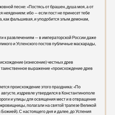
вной песне: «Постясь от брашен, душа моя, а от
я неядением: ибо — если пост не принесет тебе
а, как фальшивая, и уподобится злым демонам,
оги к развлечениям — в императорской России даже
ликого и Успенского постов публичные маскарады,
оисхождение (изнесение) честных древ
, таинственное выражение «происхождение древ
яется происхождение этого праздника: «По
 августе, издревле утвердился в Константинополе
ороги и улицы для освящения мест и в отвращение
сокровищницы, полагали на святой трапезе Великой
Божией). С настоящего дня и далее, до Успения