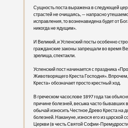
Сущность поста выражена в следующей церко
страстей не очищаясь, — напрасно утешаемс
исправления, то возненавидена будет от Бог
никогда не ядущим».
И Великий, и Успенский посты особенно стр
гражданские законы запрещали во время Ве
зрелища, спектакли.
Успенский пост начинается с праздника «Пр
Животворящего Креста Господня». Впрочем
Креста» обозначает просто крестный ход.
В греческом часослове 1897 года так объясн
причине болезней, весьма часто бывавших в
обычай износить Честное Древо Креста на д
болезней. Накануне, износя его из царской 
Церкви (в честь Святой Софии-Премудрости 