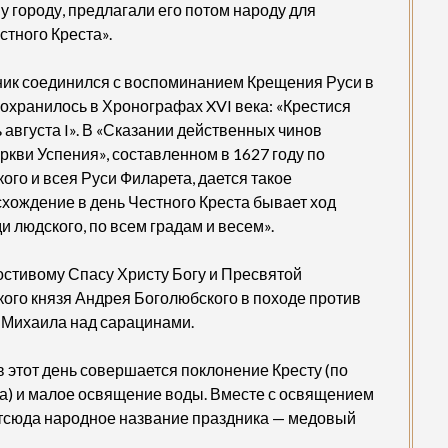
у городу, предлагали его потом народу для
стного Креста».
ник соединился с воспоминанием Крещения Руси в
сохранилось в Хронографах XVI века: «Крестися
 августа I». В «Сказании действенных чинов
ркви Успения», составленном в 1627 году по
го и всея Руси Филарета, дается такое
схождение в день Честного Креста бывает ход
 людского, по всем градам и весем».
остивому Спасу Христу Богу и Пресвятой
кого князя Андрея Боголюбского в походе против
а Михаила над сарацинами.
 этот день совершается поклонение Кресту (по
та) и малое освящение воды. Вместе с освящением
отсюда народное название праздника — медовый