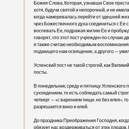
Божия Слова, Которая, узнавши Свое престав
хотя, будучи святой и непорочной, и не имел
когда намеревалась перейти от здешней жиз
чрез Божественного духа соединиться с Ее 
воспевать Ее, подражая житию Ее и пробужда
говорят, что этот пост учрежден по случаю д
я также считаю необходимым воспоминания о
подающего нам освящение, а другого — умил
Успенский пост не такой строгий, как Велики
посты.
В понедельник, среду и пятницу Успенского 
сухоядением, то есть соблюдать самый строг
четверг — «с варением пищи, но без елея», т
разрешается вино и елей.
До праздника Преображения Господня, когда
обязует нас воздерживаться от этих плодов. 