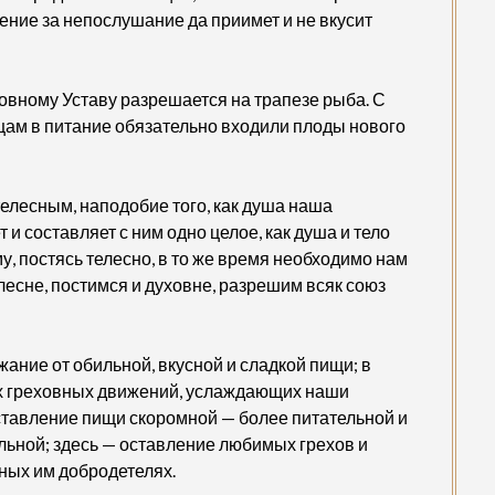
ение за непослушание да приимет и не вкусит
овному Уставу разрешается на трапезе рыба. С
ицам в питание обязательно входили плоды нового
телесным, наподобие того, как душа наша
 и составляет с ним одно целое, как душа и тело
у, постясь телесно, в то же время необходимо нам
елесне, постимся и духовне, разрешим всяк союз
ание от обильной, вкусной и сладкой пищи; в
ых греховных движений, услаждающих наши
ставление пищи скоромной — более питательной и
льной; здесь — оставление любимых грехов и
ных им добродетелях.