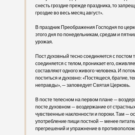
снесть гроздие прежде праздника, то запрещ
гроздие во весь месяц август».
В праздник Преображения Господня по церк
этого дня по понедельникам, средам и пятн
урожая.
Пост духовный тесно соединяется с постом 
соединяется с телом, проникает его, оживляет
составляют одного живого человека. И потом
поститься и духовно: «Постящеся, братие, т
неправды», — заповедует Святая Церковь.
В посте телесном на первом плане — воздерж
посте духовном — воздержание от страстн
чувственные наклонности и пороки. Там — о
употребление пищи постной — менее питате
прегрешений и упражнение в противополож