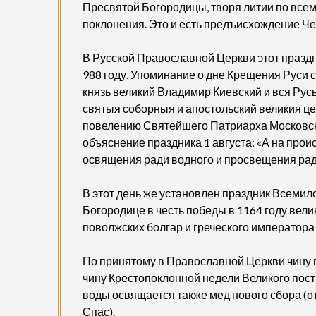
Пресвятой Богородицы, творя литии по всем
поклонения. Это и есть предъисхождение Че
В Русской Православной Церкви этот празд
988 году. Упоминание о дне Крещения Руси 
князь великий Владимир Киевский и вся Русь
святыя соборныя и апостольский великия це
повелению Святейшего Патриарха Московско
объяснение праздника 1 августа: «А на прои
освящения ради водного и просвещения ради
В этот день же установлен праздник Всемил
Богородице в честь победы в 1164 году вели
поволжских болгар и греческого император
По принятому в Православной Церкви чину в
чину Крестопоклонной недели Великого пос
воды освящается также мед нового сбора (
Спас).