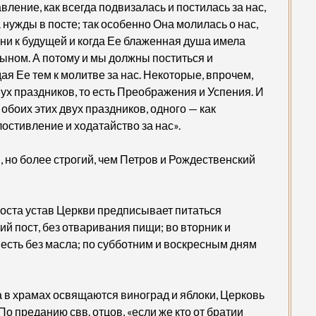
ление, как всегда подвизалась и постилась за нас,
а нужды в посте; так особенно Она молилась о нас,
ни к будущей и когда Ее блаженная душа имела
сыном. А потому и мы должны поститься и
я Ее тем к молитве за нас. Некоторые, впрочем,
вух праздников, то есть Преображения и Успения. И
боих этих двух праздников, одного — как
остивление и ходатайство за нас».
й, но более строгий, чем Петров и Рождественский
поста устав Церкви предписывает питаться
ий пост, без отваривания пищи; во вторник и
о есть без масла; по субботним и воскресным дням
 в храмах освящаются виноград и яблоки, Церковь
По преданию свв. отцов, «если же кто от братии