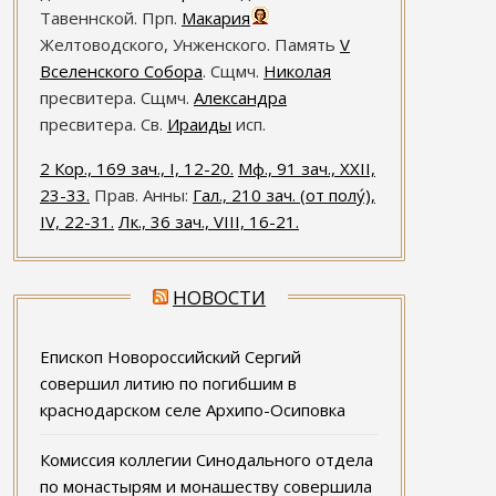
Тавеннской. Прп.
Макария
Желтоводского, Унженского. Память
V
Вселенского Собора
. Сщмч.
Николая
пресвитера. Сщмч.
Александра
пресвитера. Св.
Ираиды
исп.
2 Кор., 169 зач., I, 12-20.
Мф., 91 зач., XXII,
23-33.
Прав. Анны:
Гал., 210 зач. (от полу́),
IV, 22-31.
Лк., 36 зач., VIII, 16-21.
НОВОСТИ
Епископ Новороссийский Сергий
совершил литию по погибшим в
краснодарском селе Архипо-Осиповка
Комиссия коллегии Синодального отдела
по монастырям и монашеству совершила