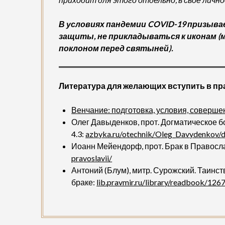
В условиях пандемии COVID-19 призыва
защиты, не прикладываться к иконам 
поклоном перед святыней).
Литература для желающих вступить в п
Венчание: подготовка, условия, соверш
Олег Давыденков, прот. Догматическое бо
4.3:
azbyka.ru/otechnik/Oleg_Davydenkov/
Иоанн Мейендорф, прот. Брак в Правосл
pravoslavii/
Антоний (Блум), митр. Сурожский. Таинс
браке:
lib.pravmir.ru/library/readbook/126