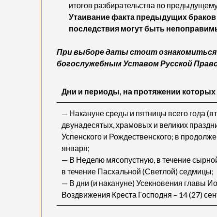
итогов разбирательства по предыдущему 
Утаивание факта предыдущих браков н
последствия могут быть непоправим
При выборе даты стоит ознакомиться
богослужебным Уставом Русской Право
Дни и периоды, на протяжении которых
— Накануне среды и пятницы всего года (вто
двунадесятых, храмовых и великих праздни
Успенского и Рождественского; в продолжени
января;
— В Неделю мясопустную, в течение сырно
в течение Пасхальной (Светлой) седмицы;
— В дни (и накануне) Усекновения главы Ио
Воздвижения Креста Господня – 14 (27) сен