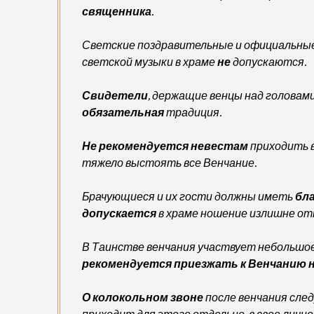
священника
.
Светские поздравительные и официальные 
светской музыки в храме
не
допускаются.
Свидетели
, держащие венцы над головам
обязательная
традиция.
Не рекомендуется
невестам
приходить 
тяжело выстоять все Венчание.
Брачующиеся и их гости должны иметь
бл
допускается
в храме ношение излишне от
В Таинстве венчания участвует небольшое
рекомендуется приезжать к Венчанию 
О колокольном звоне
после венчания сле
приходит для этого отдельно, в свое лично