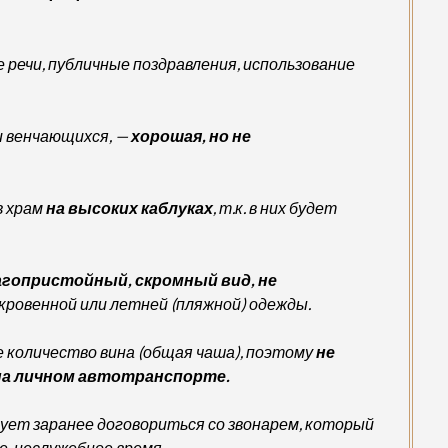
речи, публичные поздравления, использование
и венчающихся, —
хорошая, но не
в храм
на высоких каблуках
, т.к. в них будет
агопристойный, скромный вид,
не
кровенной или летней (пляжной) одежды.
 количество вина (общая чаша), поэтому
не
на личном автотранспорте.
дует заранее договориться со звонарем, который
е, неслужебное время.