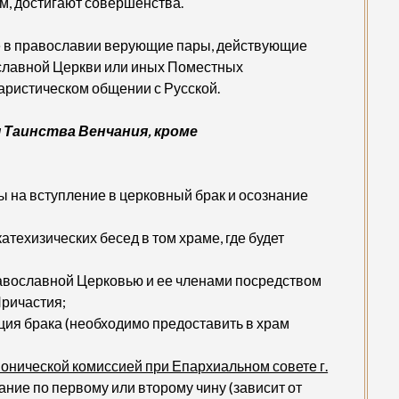
м, достигают совершенства.
е в православии верующие пары, действующие
славной Церкви или иных Поместных
ристическом общении с Русской.
Таинства Венчания, кроме
ы на вступление в церковный брак и осознание
техизических бесед в том храме, где будет
авославной Церковью и ее членами посредством
Причастия;
ия брака (необходимо предоставить в храм
онической комиссией при Епархиальном совете г.
ние по первому или второму чину (зависит от