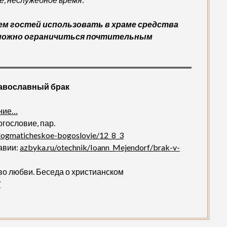
ем гостей использовать в храме средства
(можно ограничиться почтительным
равославный брак
ение…
гословие, пар.
dogmaticheskoe-bogoslovie/12_8_3
авии:
azbyka.ru/otechnik/Ioann_Mejendorf/brak-v-
тво любви. Беседа о христианском
7