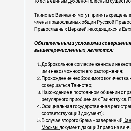
то есть единым духовно-телесным существо
Таинство Венчания могут принять крещены
члены православных общин Русской Право
Православных Церквей, находящихся в Евха
Обязательными условиями совершения 
вышеперечисленных, являются:
Добровольное согласие жениха и невест
ими невозможности его расторжения;
Прохождение необходимого количества ка
совершаться Таинство;
Нахождение в постоянном общении с пр
регулярного приобщения к Таинству св. 
Официальная государственная регистрац
соответствующий документ);
В случае второго брака – заверенный
Кан
Москвы
документ, дающий право на венча