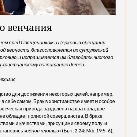
о венчания
одном пред Священником и Церковью обещании
ой верности, благословляется их супружеский
Церковию, и испрашивается им благодать чистого
 и христианскому воспитанию детей
.
техизис
дство для достижения некоторых целей, например,
 в себе самом. Брак в христианстве имеет и особое
овеческая природа разделена на два пола, две
 не обладает полнотой совершенства. В браке
ствами и качествами, присущими своему полу, и
 становясь
«одной плотью»
(
Быт. 2:24
;
Мф. 19:5–6
),