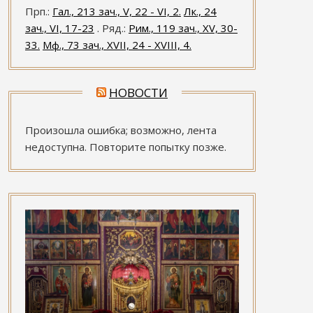
Прп.:
Гал., 213 зач., V, 22 - VI, 2.
Лк., 24
зач., VI, 17-23
. Ряд.:
Рим., 119 зач., XV, 30-
33.
Мф., 73 зач., XVII, 24 - XVIII, 4.
НОВОСТИ
Произошла ошибка; возможно, лента
недоступна. Повторите попытку позже.