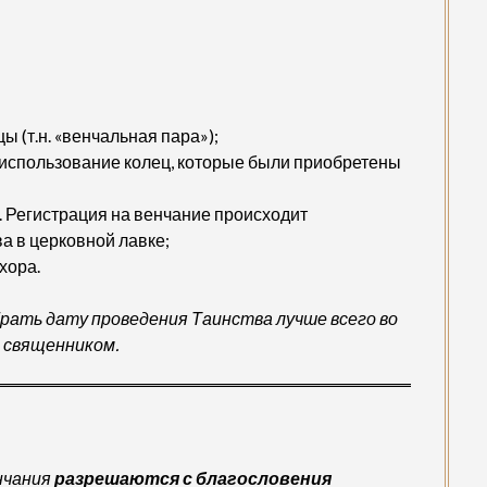
 (т.н. «венчальная пара»);
 использование колец, которые были приобретены
а. Регистрация на венчание происходит
а в церковной лавке;
хора.
брать дату проведения Таинства лучше всего во
о священником.
енчания
разрешаются
с благословения