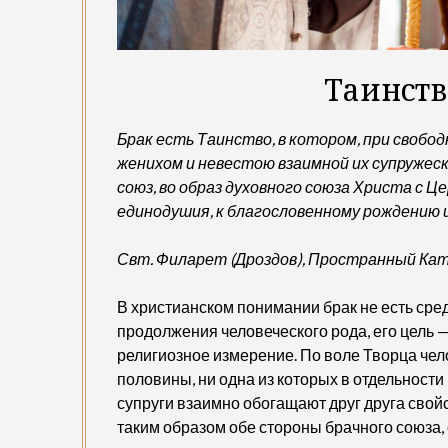
Таинств
Брак есть Таинство, в котором, при своб
женихом и невестою взаимной их супружеск
союз, во образ духовного союза Христа с 
единодушия, к благословенному рождению
Свт. Филарет (Дроздов), Пространный Ка
В христианском понимании брак не есть сре
продолжения человеческого рода, его цель —
религиозное измерение. По воле Творца чел
половины, ни одна из которых в отдельности
супруги взаимно обогащают друг друга свой
таким образом обе стороны брачного союза,