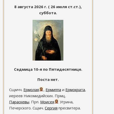
8 августа 2026 г. ( 26 июля ст.ст.),
суббота.
Седмица 10-я по Пятидесятнице.
Поста нет.
Сщмчч.
Ермолая
,
Ермиппа
и
Ермократа
,
иереев Никомидийских. Прмц.
Параскевы
. Прп.
Моисея
Угрина,
Печерского. Сщмч.
Сергия
пресвитера.