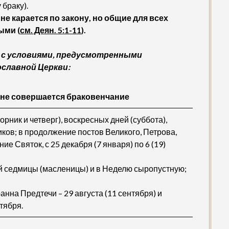
браку).
е карается по закону, но общие для всех
ыми (
см. Деян. 5:1-11
).
 с условиями, предусмотренными
славной Церкви:
 не совершается браковенчание
рник и четверг), воскресных дней (суббота),
ков; в продолжение постов Великого, Петрова,
е Святок, с 25 декабря (7 января) по 6 (19)
й седмицы (масленицы) и в Неделю сыропустную;
анна Предтечи – 29 августа (11 сентября) и
тября.