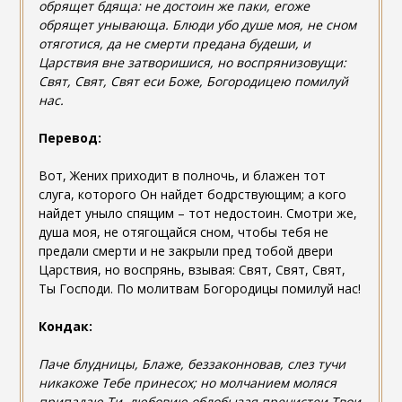
обрящет бдяща: не достоин же паки, егоже
обрящет унывающа. Блюди убо душе моя, не сном
отяготися, да не смерти предана будеши, и
Царствия вне затворишися, но воспрянизовущи:
Свят, Свят, Свят еси Боже, Богородицею помилуй
нас.
Перевод:
Вот, Жених приходит в полночь, и блажен тот
слуга, которого Он найдет бодрствующим; а кого
найдет уныло спящим – тот недостоин. Смотри же,
душа моя, не отягощайся сном, чтобы тебя не
предали смерти и не закрыли пред тобой двери
Царствия, но воспрянь, взывая: Свят, Свят, Свят,
Ты Господи. По молитвам Богородицы помилуй нас!
Кондак:
Паче блудницы, Блаже, беззаконновав, слез тучи
никакоже Тебе принесох; но молчанием моляся
припадаю Ти, любовию облобызая пречистеи Твои