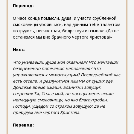
Перевод:
О часе конца помысли, душа, и участи срубленной
смоковницы убоявшись, над данным тебе талантом
потрудись, несчастная, бодрствуя и взывая: «Да не
останемся мы вне брачного чертога Христова!»
Икос:
Что унываеши, душе моя окаянная? Что мечтаеши
безвременно попечения неполезная? Что
упражняешися к мимотекущим? Последнейший час
есть отселе, и разлучитися имамы от сущих зде.
Дондеже время имаши, возникни зовущи:
согреших Ти, Спасе мой, не посецы мене, якоже
неплодную смоковницу, но яко благоутробен,
Господи, ущедри со страхом зовущую: да не
пребудем вне чертога Христова.
Перевод: