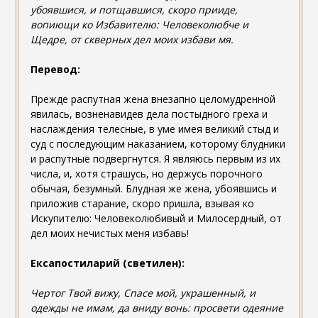
убоявшися, и потщавшися, скоро прииде,
вопиющи ко Избавителю: Человеколюбче и
Щедре, от скверных дел моих избави мя.
Перевод:
Прежде распутная жена внезапно целомудренной
явилась, возненавидев дела постыдного греха и
наслаждения телесные, в уме имея великий стыд и
суд с последующим наказанием, которому блудники
и распутные подвергнутся. Я являюсь первым из их
числа, и, хотя страшусь, но держусь порочного
обычая, безумный. Блудная же жена, убоявшись и
приложив старание, скоро пришла, взывая ко
Искупителю: Человеколюбивый и Милосердный, от
дел моих нечистых меня избавь!
Ексапостиларий (светилен):
Чертог Твой вижу, Спасе мой, украшенный, и
одежды не имам, да вниду вонь: просвети одеяние