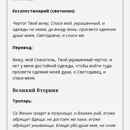
Ексапостиларий (светилен):
Чертог Твой вижу, Спасе мой, украшенный, и
одежды не имам, да вниду вонь: просвети одеяние
души моея, Светодавче, и спаси мя.
Перевод:
Вижу, мой Спаситель, Твой украшенный чертог, и
нет у меня достойной одежды, чтобы войти туда:
просвети одеяние моей души, о Светодавец, и
спаси меня.
Великий Вторник
Тропарь:
Се Жених грядет в полунощи, и блажен раб, егоже
обрящет бдяща: не достоин же паки, егоже
обрящет унывающа. Блюди убо душе моя, не сном