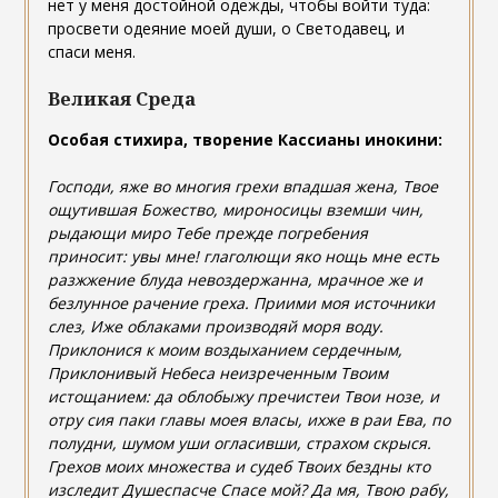
нет у меня достойной одежды, чтобы войти туда:
просвети одеяние моей души, о Светодавец, и
спаси меня.
Великая Среда
Особая стихира, творение Кассианы инокини:
Господи, яже во многия грехи впадшая жена, Твое
ощутившая Божество, мироносицы вземши чин,
рыдающи миро Тебе прежде погребения
приносит: увы мне! глаголющи яко нощь мне есть
разжжение блуда невоздержанна, мрачное же и
безлунное рачение греха. Приими моя источники
слез, Иже облаками производяй моря воду.
Приклонися к моим воздыханием сердечным,
Приклонивый Небеса неизреченным Твоим
истощанием: да облобыжу пречистеи Твои нозе, и
отру сия паки главы моея власы, ихже в раи Ева, по
полудни, шумом уши огласивши, страхом скрыся.
Грехов моих множества и судеб Твоих бездны кто
изследит Душеспасче Спасе мой? Да мя, Твою рабу,