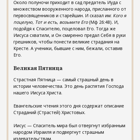
Около полуночи приходит в сад предатель Иуда с
множеством вооруженного народа, присланного от
первосвященников и старейшин. И сказал им:
Кого я
поцелую, Тот и есть, возьмите Его
(Мф 26:48)
.
И,
подойдя к Спасителю, поцеловал Его. Тогда же
Иисуса схватили, и Он смиренно предал Себя в руки
грешников, чтобы понести великие страдания на
Кресте. А ученики, бывшие с ним, бежали, оставив
Его.
Великая Пятница
Страстная Пятница — самый страшный день в
истории человечества. Это день распятия Господа
нашего Иисуса Христа.
Евангельские чтения этого дня содержат описание
Страданий (Страстей) Христовых.
Иисус — Спаситель мира был отвергнут избранным
народом Израиля и подвергнут страшным
издевательствам.