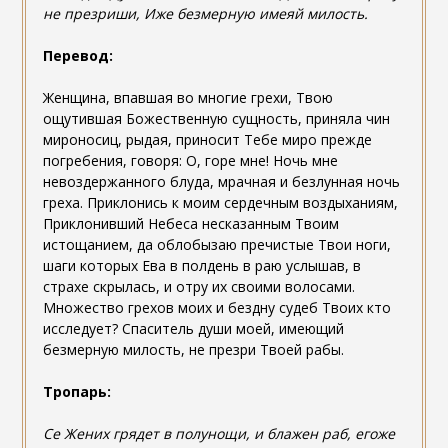
не презриши, Иже безмерную имеяй милость.
Перевод:
Женщина, впавшая во многие грехи, Твою
ощутившая Божественную сущность, приняла чин
мироносиц, рыдая, приносит Тебе миро прежде
погребения, говоря: О, горе мне! Ночь мне
невоздержанного блуда, мрачная и безлунная ночь
греха. Приклонись к моим сердечным воздыханиям,
Приклонивший Небеса несказанным Твоим
истощанием, да облобызаю пречистые Твои ноги,
шаги которых Ева в полдень в раю услышав, в
страхе скрылась, и отру их своими волосами.
Множество грехов моих и бездну судеб Твоих кто
исследует? Спаситель души моей, имеющий
безмерную милость, не презри Твоей рабы.
Тропарь:
Се Жених грядет в полунощи, и блажен раб, егоже