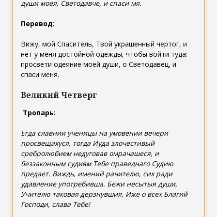
души моея, Светодавче, и спаси мя.
Перевод:
Вижу, мой Спаситель, Твой украшенный чертог, и
нет у меня достойной одежды, чтобы войти туда:
просвети одеяние моей души, о Светодавец, и
спаси меня.
Великий Четверг
Тропарь:
Егда славнии ученицы на умовении вечери
просвещахуся, тогда Иуда злочестивый
сребролюбием недуговав омрачашеся, и
беззаконным судиям Тебе праведнаго Судию
предает. Виждь, имений рачителю, сих ради
удавление употребивша. Бежи несытыя души,
Учителю таковая дерзнувшия. Иже о всех Благий
Господи, слава Тебе!