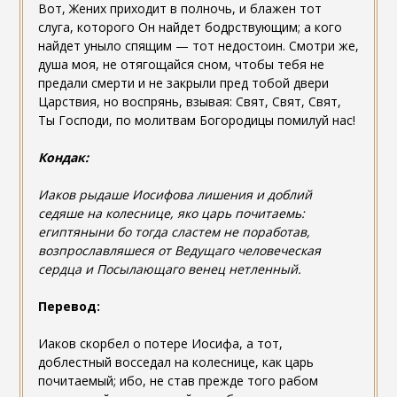
Вот, Жених приходит в полночь, и блажен тот
слуга, которого Он найдет бодрствующим; а кого
найдет уныло спящим — тот недостоин. Смотри же,
душа моя, не отягощайся сном, чтобы тебя не
предали смерти и не закрыли пред тобой двери
Царствия, но воспрянь, взывая: Свят, Свят, Свят,
Ты Господи, по молитвам Богородицы помилуй нас!
Кондак:
Иаков рыдаше Иосифова лишения и доблий
седяше на колеснице, яко царь почитаемь:
египтяныни бо тогда сластем не поработав,
возпрославляшеся от Ведущаго человеческая
сердца и Посылающаго венец нетленный.
Перевод:
Иаков скорбел о потере Иосифа, а тот,
доблестный восседал на колеснице, как царь
почитаемый; ибо, не став прежде того рабом