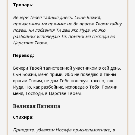
Тропарь:
Вечери Твоея тайныя днесь, Сыне Божий,
причастника мя приими: не бо врагом Твоим тайну
повем, ни лобзания Ти дам яко Иуда, но яко
разбойник исповедаю Тя: помяни мя Господи во
Царствии Твоем.
Перевод:
Вечери Твоей таинственной участником в сей день,
Сын Божий, меня прими. Ибо не поведаю я тайны
врагам Твоим, не дам Тебе поцелуя, такого, как
Иуда. Но, как разбойник, исповедаю Тебя: Помяни
меня, Господи, в Царстве Твоём.
Великая Пятница
Стихира:
Приидите, ублажим Иосифа приснопамятнаго, в