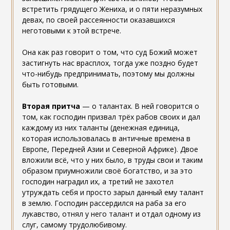
встретить грядущего Жениха, и о пяти неразумных
девах, по своей рассеянности оказавшихся
неготовыми к этой встрече.
Она как раз говорит о том, что суд Божий может
застигнуть нас врасплох, тогда уже поздно будет
что-нибудь предпринимать, поэтому мы должны
быть готовыми.
Вторая притча
— о талантах. В ней говорится о
том, как господин призвал трёх рабов своих и дал
каждому из них таланты (денежная единица,
которая использовалась в античные времена в
Европе, Передней Азии и Северной Африке). Двое
вложили всё, что у них было, в труды свои и таким
образом приумножили своё богатство, и за это
господин наградил их, а третий не захотел
утруждать себя и просто зарыл данный ему талант
в землю. Господин рассердился на раба за его
лукавство, отнял у него талант и отдал одному из
слуг, самому трудолюбивому.