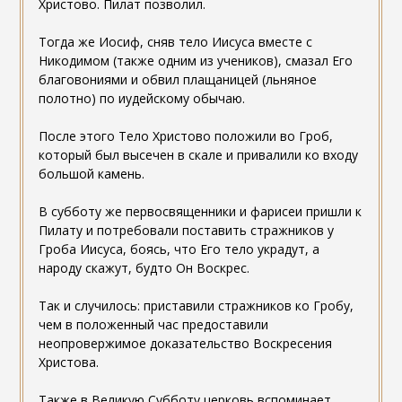
Христово. Пилат позволил.
Тогда же Иосиф, сняв тело Иисуса вместе с
Никодимом (также одним из учеников), смазал Его
благовониями и обвил плащаницей (льняное
полотно) по иудейскому обычаю.
После этого Тело Христово положили во Гроб,
который был высечен в скале и привалили ко входу
большой камень.
В субботу же первосвященники и фарисеи пришли к
Пилату и потребовали поставить стражников у
Гроба Иисуса, боясь, что Его тело украдут, а
народу скажут, будто Он Воскрес.
Так и случилось: приставили стражников ко Гробу,
чем в положенный час предоставили
неопровержимое доказательство Воскресения
Христова.
Также в Великую Субботу церковь вспоминает