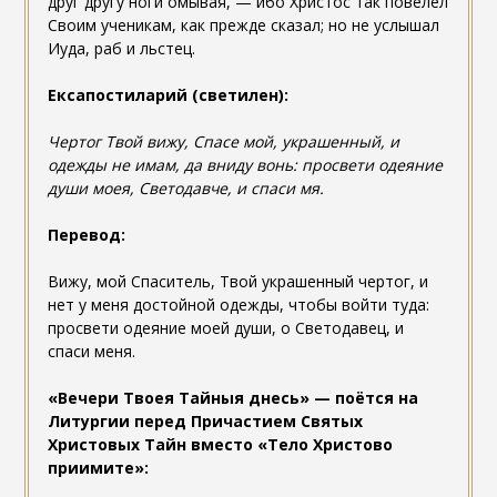
друг другу ноги омывая, — ибо Христос так повелел
Своим ученикам, как прежде сказал; но не услышал
Иуда, раб и льстец.
Ексапостиларий (светилен):
Чертог Твой вижу, Спасе мой, украшенный, и
одежды не имам, да вниду вонь: просвети одеяние
души моея, Светодавче, и спаси мя.
Перевод:
Вижу, мой Спаситель, Твой украшенный чертог, и
нет у меня достойной одежды, чтобы войти туда:
просвети одеяние моей души, о Светодавец, и
спаси меня.
«
Вечери Твоея Тайныя днесь
» — п
оётся на
Литургии перед Причастием Святых
Христовых Тайн вместо «Тело Христово
приимите»: