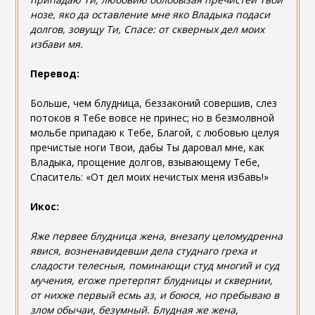
нозе, яко да оставление мне яко Владыка подаси
долгов, зовущу Ти, Спасе: от скверных дел моих
избави мя.
Перевод:
Больше, чем блудница, беззаконий совершив, слез
потоков я Тебе вовсе не принес; но в безмолвной
мольбе припадаю к Тебе, Благой, с любовью целуя
пречистые ноги Твои, дабы Ты даровал мне, как
Владыка, прощение долгов, взывающему Тебе,
Спаситель: «От дел моих нечистых меня избавь!»
Икос:
Яже первее блудница жена, внезапу целомудренна
явися, возненавидевши дела студнаго греха и
сладости телесныя, поминающи студ многий и суд
мучения, егоже претерпят блудницы и сквернии,
от нихже первый есмь аз, и боюся, но пребываю в
злом обычаи, безумный. Блудная же жена,