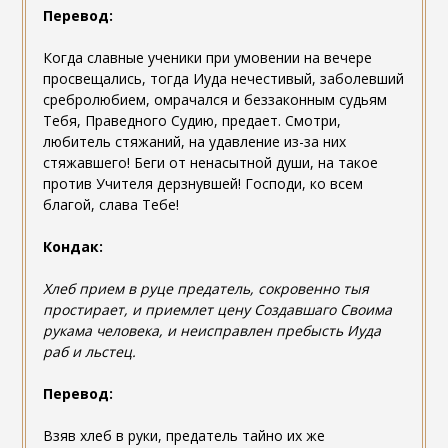
Перевод:
Когда славные ученики при умовении на вечере
просвещались, тогда Иуда нечестивый, заболевший
сребролюбием, омрачался и беззаконным судьям
Тебя, Праведного Судию, предает. Смотри,
любитель стяжаний, на удавление из-за них
стяжавшего! Беги от ненасытной души, на такое
против Учителя дерзнувшей! Господи, ко всем
благой, слава Тебе!
Кондак:
Хлеб прием в руце предатель, сокровенно тыя
простирает, и приемлет цену Создавшаго Своима
рукама человека, и неисправлен пребысть Иуда
раб и льстец.
Перевод:
Взяв хлеб в руки, предатель тайно их же