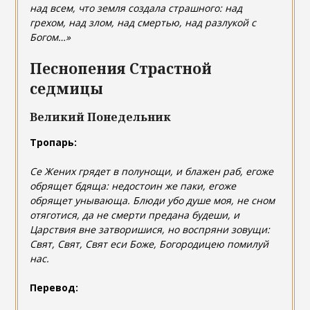
над всем, что земля создала страшного: над
грехом, над злом, над смертью, над разлукой с
Богом…»
Песнопения Страстной
седмицы
Великий Понедельник
Тропарь:
Се Жених грядет в полунощи, и блажен раб, егоже
обрящет бдяща: недостоин же паки, егоже
обрящет унывающа. Блюди убо душе моя, не сном
отяготися, да не смерти предана будеши, и
Царствия вне затворишися, но воспряни зовущи:
Свят, Свят, Свят еси Боже, Богородицею помилуй
нас.
Перевод: