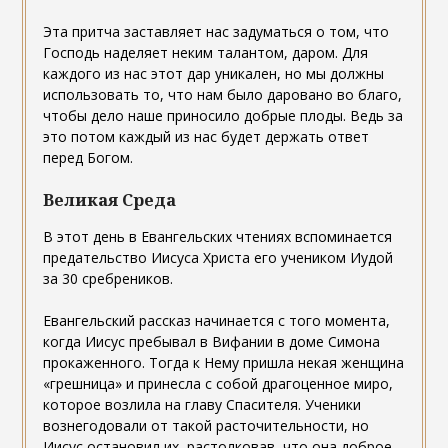
Эта притча заставляет нас задуматься о том, что
Господь наделяет неким талантом, даром. Для
каждого из нас этот дар уникален, но мы должны
использовать то, что нам было даровано во благо,
чтобы дело наше приносило добрые плоды. Ведь за
это потом каждый из нас будет держать ответ
перед Богом.
Великая Среда
В этот день в Евангельских чтениях вспоминается
предательство Иисуса Христа его учеником Иудой
за 30 сребреников.
Евангельский рассказ начинается с того момента,
когда Иисус пребывал в Вифании в доме Симона
прокаженного. Тогда к Нему пришла некая женщина
«грешница» и принесла с собой драгоценное миро,
которое возлила на главу Спасителя. Ученики
вознегодовали от такой расточительности, но
Иисус остановил их, растолковав, что она доброе