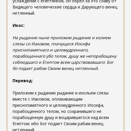
услаждений с египтянкой, он обрел за это славу от
Видящего человеческие сердца и Дарующего венец
нетленный.
Икос:
На рыдание ныне приложим рыдание и излием
слезы со Иаковом, плачущеся Иосифа
приснопамятнаго и целомудреннаго,
порабощеннаго убо телом, душу же непорабощену
соблюдшаго и Египтом всем царствовавшаго: Бог
бо подает рабом Своим венец нетленный.
Перевод:
Приложим к рыданию рыдание и изольем слезы
вместе с Иаковом, оплакивающим
приснопамятного и целомудренного Иосифа,
порабощенного телом, но сохранившего не
порабощенную душу и воцарившегося над всем
Египтом: ибо Бог подает Своим рабам венец
нетленный.