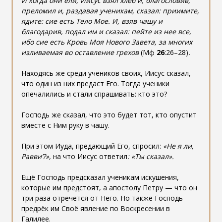
И когда они ели, Иисус взял хлеб и, благословив,
преломил и, раздавая ученикам, сказал: приимите,
ядите: сие есть Тело Мое. И, взяв чашу и
благодарив, подал им и сказал: пейте из нее все,
ибо сие есть Кровь Моя Нового Завета, за многих
изливаемая во оставление грехов
(Мф
26
:26–28)
.
Находясь же среди учеников своих, Иисус сказал,
что один из них предаст Его. Тогда ученики
опечалились и стали спрашивать: кто это?
Господь же сказал, что это будет тот, кто опустит
вместе с Ним руку в чашу.
При этом Иуда, предающий Его, спросил:
«Не я ли,
Равви’?»,
на что Иисус ответил
: «Ты сказал».
Ещё Господь предсказал ученикам искушения,
которые им предстоят, а апостолу Петру — что он
три раза отречётся от Него. Но также Господь
предрёк им Своё явление по Воскресении в
Галилее.