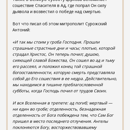
сошествие Спасителя в Ад, где попрал Он силу
дьявола и возвестил о победе над смертью.
Вот что писал об этом митрополит Сурожский
Антоний:
«И так мы стоим у гроба Господня. Прошли
страшные страстные дни и часы; плотью, которой
страдал Христос, Он теперь почил; душою,
сияющей славой Божества, Он сошел во ад и тьму
его рассеял, и положил конец той страшной
богооставленности, которую смерть представляла
собой до Его сошествия в ее недра. Действительно,
мы находимся в тишине преблагословенной
субботы, когда Господь почил от трудов Своих.
И вся Вселенная в трепете: ад погиб; мертвый —
ни един во гробе; отделенность, безнадежная
отделенность от Бога побеждена тем, что Сам Бог
пришел в место последнего отлучения. Ангелы
поклоняются Богу, восторжествовавшему