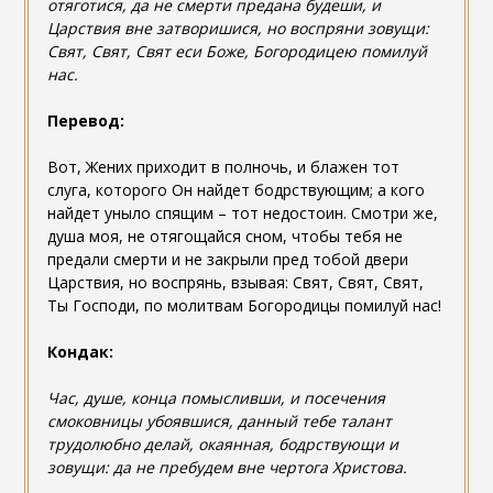
отяготися, да не смерти предана будеши, и
Царствия вне затворишися, но воспряни зовущи:
Свят, Свят, Свят еси Боже, Богородицею помилуй
нас.
Перевод:
Вот, Жених приходит в полночь, и блажен тот
слуга, которого Он найдет бодрствующим; а кого
найдет уныло спящим – тот недостоин. Смотри же,
душа моя, не отягощайся сном, чтобы тебя не
предали смерти и не закрыли пред тобой двери
Царствия, но воспрянь, взывая: Свят, Свят, Свят,
Ты Господи, по молитвам Богородицы помилуй нас!
Кондак:
Час, душе, конца помысливши, и посечения
смоковницы убоявшися, данный тебе талант
трудолюбно делай, окаянная, бодрствующи и
зовущи: да не пребудем вне чертога Христова.