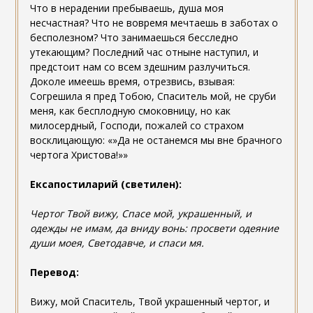
Что в нерадении пребываешь, душа моя
несчастная? Что не вовремя мечтаешь в заботах о
бесполезном? Что занимаешься бесследно
утекающим? Последний час отныне наступил, и
предстоит нам со всем здешним разлучиться.
Доколе имеешь время, отрезвись, взывая:
Согрешила я пред Тобою, Спаситель мой, не сруби
меня, как бесплодную смоковницу, но как
милосердный, Господи, пожалей со страхом
восклицающую: «»Да не останемся мы вне брачного
чертога Христова!»»
Ексапостиларий (светилен):
Чертог Твой вижу, Спасе мой, украшенный, и
одежды не имам, да вниду вонь: просвети одеяние
души моея, Светодавче, и спаси мя.
Перевод:
Вижу, мой Спаситель, Твой украшенный чертог, и