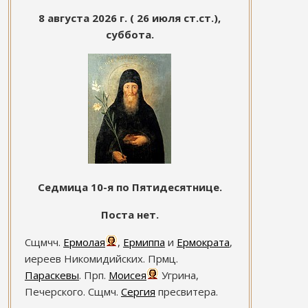
8 августа 2026 г. ( 26 июля ст.ст.),
суббота.
Седмица 10-я по Пятидесятнице.
Поста нет.
Сщмчч.
Ермолая
,
Ермиппа
и
Ермократа
,
иереев Никомидийских. Прмц.
Параскевы
. Прп.
Моисея
Угрина,
Печерского. Сщмч.
Сергия
пресвитера.