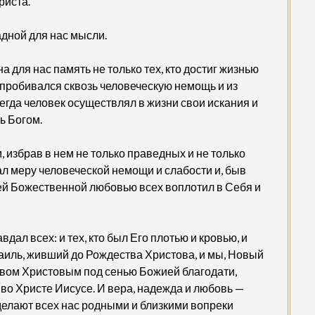
риста.
адной для нас мысли.
 для нас память не только тех, кто достиг жизнью
х, пробивался сквозь человеческую немощь и из
сегда человек осуществлял в жизни свои искания и
ть Богом.
 избрав в нем не только праведных и не только
ал меру человеческой немощи и слабости и, быв
оей Божественной любовью всех воплотил в Себя и
ал всех: и тех, кто был Его плотью и кровью, и
зраиль, живший до Рождества Христова, и мы, Новый
твом Христовым под сенью Божией благодати,
во Христе Иисусе. И вера, надежда и любовь —
 делают всех нас родными и близкими вопреки