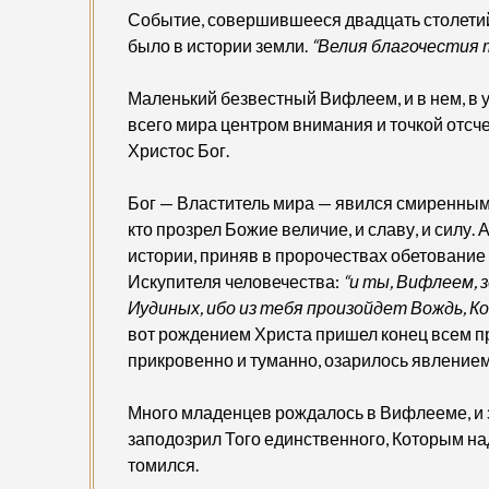
Событие, совершившееся двадцать столетий 
было в истории земли.
“Велия благочестия т
Маленький безвестный Вифлеем, и в нем, в у
всего мира центром внимания и точкой отсч
Христос Бог.
Бог — Властитель мира — явился смиренным
кто прозрел Божие величие, и славу, и силу.
истории, приняв в пророчествах обетование
Искупителя человечества:
“и ты, Вифлеем, 
Иудиных, ибо из тебя произойдет Вождь, К
вот рождением Христа пришел конец всем пр
прикровенно и туманно, озарилось явление
Много младенцев рождалось в Вифлееме, и зн
заподозрил Того единственного, Которым на
томился.