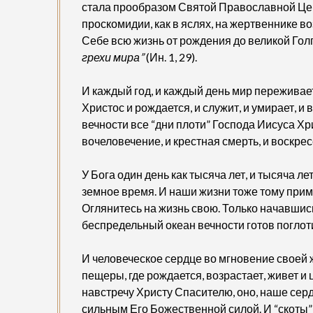
стала прообразом Святой Православной Церк
проскомидии, как в яслях, на жертвеннике
Себе всю жизнь от рождения до великой Го
грехи мира”
(Ин. 1, 29).
И каждый год, и каждый день мир переживае
Христос и рождается, и служит, и умирает, 
вечности все “дни плоти” Господа Иисуса Х
вочеловечение, и крестная смерть, и воскре
У Бога один день как тысяча лет, и тысяча лет
земное время. И наши жизни тоже тому пример
Оглянитесь на жизнь свою. Только начавшись
беспредельный океан вечности готов поглоти
И человеческое сердце во мгновение своей
пещеры, где рождается, возрастает, живет и 
навстречу Христу Спасителю, оно, наше сер
сильным Его Божественной силой. И “скоты”