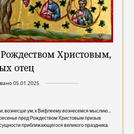
 Рождеством Христовым,
ых отец
овано
05.01.2025
и, вознесше ум, к Вифлеему вознесемся мыслию…
кресенье пред Рождеством Христовым призыв
сущности приближающегося великого праздника.