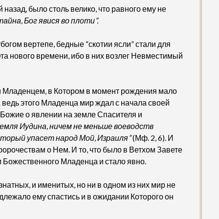
назад, было столь велико, что равного ему не
айна, Бог явися во плоти”.
богом вертепе, бедные “скотии ясли” стали для
ета нового времени, ибо в них возлег Невместимый
 Младенцем, в Котором в момент рождения мало
 А ведь этого Младенца мир ждал с начала своей
 Божие о явлении на земле Спасителя и
земля Иудина, ничем не меньше воеводств
оторый упасет народ Мой, Израиля”
(Мф. 2, 6). И
орочествам о Нем. И то, что было в Ветхом Завете
м Божественного Младенца и стало явно.
атных, и именитых, но ни в одном из них мир не
длежало ему спастись и в ожидании Которого он