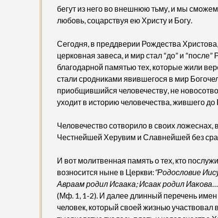
бегут из него во внешнюю тьму, и мы сможе
любовь, соцарствуя ею Христу и Богу.
Сегодня, в преддверии Рождества Христова,
церковная завеса, и мир стал “до” и “после
благодарной памятью тех, которые жили веро
стали сродниками явившегося в мир Богочел
приобщившийся человечеству, не новосотво
уходит в историю человечества, жившего до
Человечество сотворило в своих ложеснах, в
Честнейшей Херувим и Славнейшей без ср
И вот молитвенная память о тех, кто послу
возносится ныне в Церкви:
“Родословие Иису
Авраам родил Исаака; Исаак родил Иакова…
(Мф. 1, 1-2). И далее длинный перечень име
человек, который своей жизнью участвовал 