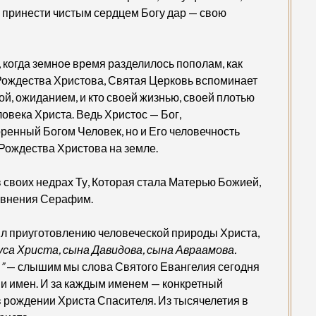
м принести чистым сердцем Богу дар — свою
 когда земное время разделилось пополам, как
” Рождества Христова, Святая Церковь вспоминает
й, ожиданием, и кто своей жизнью, своей плотью
овека Христа. Ведь Христос — Бог,
ренный Богом Человек, но и Его человечность
 Рождества Христова на земле.
 своих недрах Ту, Которая стала Матерью Божией,
авнения Серафим.
жил приуготовлению человеческой природы Христа,
са Христа, сына Давидова, сына Авраамова.
”
— слышим мы слова Святого Евангелия сегодня
н и имен. И за каждым именем — конкретный
в рождении Христа Спасителя. Из тысячелетия в