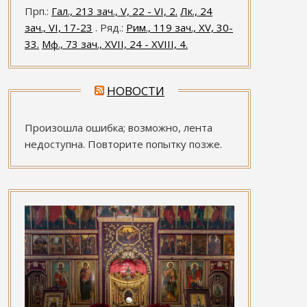
Прп.:
Гал., 213 зач., V, 22 - VI, 2.
Лк., 24
зач., VI, 17-23
. Ряд.:
Рим., 119 зач., XV, 30-
33.
Мф., 73 зач., XVII, 24 - XVIII, 4.
НОВОСТИ
Произошла ошибка; возможно, лента
недоступна. Повторите попытку позже.