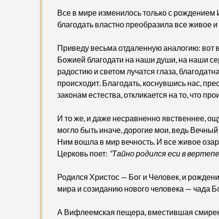
Все в мире изменилось только с рождением И
благодать властно преобразила все живое и
Приведу весьма отдаленную аналогию: вот 
Божией благодати на наши души, на наши сер
радостию и светом лучатся глаза, благодатна
происходит. Благодать, коснувшись нас, прео
законам естества, откликается на то, что про
И то же, и даже несравненно явственнее, о
могло быть иначе, дорогие мои, ведь Вечный
Ним вошла в мир вечность. И все живое оза
Церковь поет:
“Тайно родился еси в вертепе
Родился Христос — Бог и Человек, и рождени
мира и созиданию нового человека — чада Б
А Вифлеемская пещера, вместившая смирен