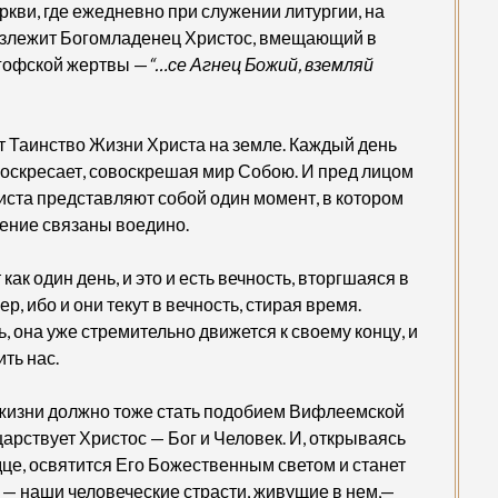
ви, где ежедневно при служении литургии, на
 возлежит Богомладенец Христос, вмещающий в
лгофской жертвы —
“…се Агнец Божий, вземляй
т Таинство Жизни Христа на земле. Каждый день
и воскресает, совоскрешая мир Собою. И пред лицом
риста представляют собой один момент, в котором
сение связаны воедино.
 как один день, и это и есть вечность, вторгшаяся в
, ибо и они текут в вечность, стирая время.
, она уже стремительно движется к своему концу, и
ть нас.
 жизни должно тоже стать подобием Вифлеемской
царствует Христос — Бог и Человек. И, открываясь
дце, освятится Его Божественным светом и станет
 — наши человеческие страсти, живущие в нем,—