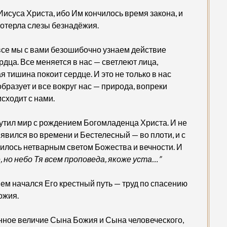
исуса Христа, ибо Им кончилось время закона, и
 отерла слезы безнадёжия.
все мы с вами безошибочно узнаем действие
дца. Все меняется в нас — светлеют лица,
я тишина покоит сердце. И это не только в нас
бразует и все вокруг нас — природа, вопреки
исходит с нами.
щутил мир с рождением Богомладенца Христа. И не
 явился во времени и Бестелесный — во плоти, и с
рилось нетварным светом Божества и вечности. И
, но небо Тя всем проповеда, якоже уста…”
ем начался Его крестный путь — труд по спасению
ожия.
ное величие Сына Божия и Сына человеческого,