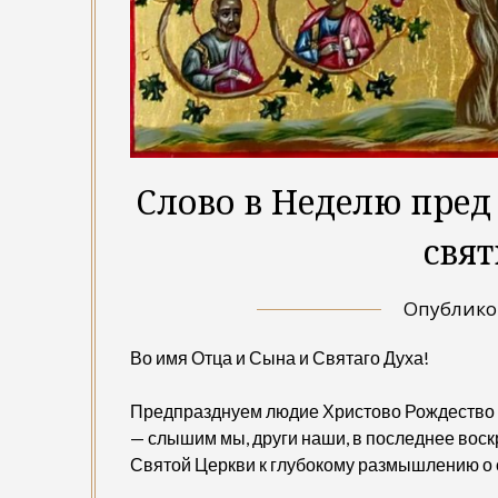
Слово в Неделю пред
свят
Опублик
Во имя Отца и Сына и Святаго Духа!
Предпразднуем людие Христово Рождество 
— слышим мы, други наши, в последнее вос
Святой Церкви к глубокому размышлению о 