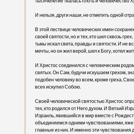
тысячелетие ткалась плоть и человечество Х
И нельзя, други наши, не отметить одной отр
В этой лествице человеческих имен сохранена
своей святости, но и тех, кто шел сквозь гре
тьмы искал света, правды и святости. И не в
мечты, но он жил верой, шел к Богу, хотел жи
И Христос соединился с человеческим родом,
святых. Он Сам, будучи искушаем грехом, зн
подобен человеку во всем, кроме греха, Св
всех искупил Собою.
Своей человеческой святостью Христос оправд
тех, кто родился от Него духом. И Ветхий И
Израиль, явившийся в мир вместе с Рождес
объединяемся одними чувствованиями, яже 
главные из них. И именно эти чувствования