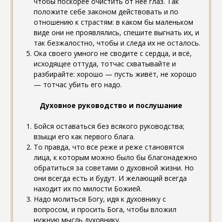
чтобы поскорее очистить от нее глаз. Так
положите себе законом действовать и по
отношению к страстям: в каком бы маленьком
виде они не проявлялись, спешите выгнать их, и
так безжалостно, чтобы и следа их не осталось.
Ока своего умного не сводите с сердца, и всё,
исходящее оттуда, тотчас схватывайте и
разбирайте: хорошо — пусть живёт, не хорошо
— тотчас убить его надо.
Духовное руководство и послушание
Бойся оставаться без всякого руководства;
взыщи его как первого блага.
То правда, что все реже и реже становятся
лица, к которым можно было бы благонадежно
обратиться за советами о духовной жизни. Но
они всегда есть и будут. И желающий всегда
находит их по милости Божией.
Надо молиться Богу, идя к духовнику с
вопросом, и просить Бога, чтобы вложил
нужную мысль духовнику.