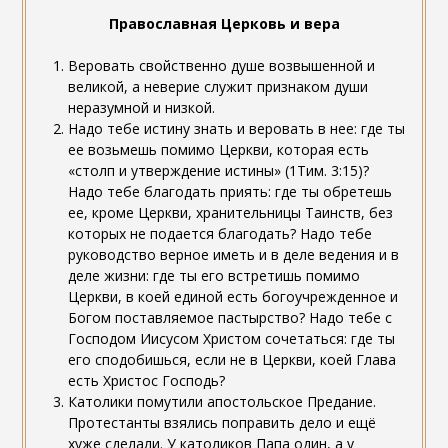
Православная Церковь и вера
Веровать свойственно душе возвышенной и
великой, а неверие служит признаком души
неразумной и низкой.
Надо тебе истину знать и веровать в нее: где ты
ее возьмешь помимо Церкви, которая есть
«столп и утверждение истины» (1Тим. 3:15)?
Надо тебе благодать приять: где ты обретешь
ее, кроме Церкви, хранительницы Таинств, без
которых не подается благодать? Надо тебе
руководство верное иметь и в деле ведения и в
деле жизни: где ты его встретишь помимо
Церкви, в коей единой есть богоучрежденное и
Богом поставляемое пастырство? Надо тебе с
Господом Иисусом Христом сочетаться: где ты
его сподобишься, если не в Церкви, коей Глава
есть Христос Господь?
Католики помутили апостольское Предание.
Протестанты взялись поправить дело и ещё
хуже сделали. У католиков Папа один, а у