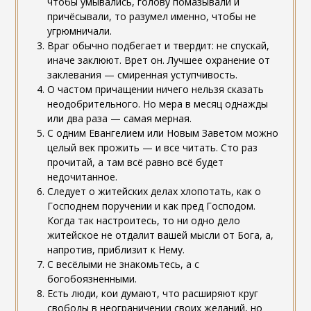
чтобы умывались, голову помазывали и
причёсывали, то разумел именно, чтобы не
угрюмничали.
Враг обычно подбегает и твердит: не спускай,
иначе заклюют. Врет он. Лучшее охранение от
заклевания — смиренная уступчивость.
О частом причащении ничего нельзя сказать
неодобрительного. Но мера в месяц однажды
или два раза — самая мерная.
С одним Евангелием или Новым Заветом можно
целый век прожить — и все читать. Сто раз
прочитай, а там всё равно всё будет
недочитанное.
Следует о житейских делах хлопотать, как о
Господнем поручении и как пред Господом.
Когда так настроитесь, то ни одно дело
житейское не отдалит вашей мысли от Бога, а,
напротив, приблизит к Нему.
С весёлыми не знакомьтесь, а с
богобоязненными.
Есть люди, кои думают, что расширяют круг
свободы в неограничении своих желаний, но