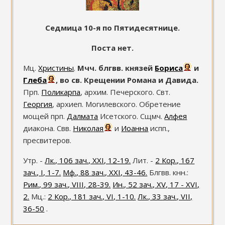
Седмица 10-я по Пятидесятнице.
Поста нет.
Мц.
Христины
.
Мчч. блгвв. князей
Бориса
и
Глеба
, во св. Крещении Романа и Давида.
Прп.
Поликарпа
, архим. Печерского. Свт.
Георгия
, архиеп. Могилевского. Обретение
мощей прп.
Далмата
Исетского. Сщмч.
Алфея
диакона. Свв.
Николая
и
Иоанна
испп.,
пресвитеров.
Утр. -
Лк., 106 зач., XXI, 12-19.
Лит. -
2 Кор., 167
зач., I, 1-7.
Мф., 88 зач., XXI, 43-46.
Блгвв. кнн.:
Рим., 99 зач., VIII, 28-39.
Ин., 52 зач., XV, 17 - XVI,
2.
Мц.:
2 Кор., 181 зач., VI, 1-10.
Лк., 33 зач., VII,
36-50
.