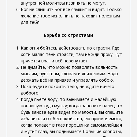
внутренней молитвы извинять не могут.
Бог не слышит? Бог всё слышит и видит. Только
желание твое исполнить не находит полезным
для тебя.
Борьба со страстями
Как огня бойтесь действовать по страсти. Где
хоть малая тень страсти, там не жди проку. Тут
прячется враг и всё перепутает.
Не думайте, что можно позволять вольность
мыслям, чувствам, словам и движениям. Надо
держать всё на привязи и управлять собою.
Пока будете покоить тело, не ждите ничего
доброго.
Когда пьете воду, то вынимаете и малейшую
попавшую туда мушку; когда занозите палец, то
будь заноза едва видна по малости, вы спешите
избавиться от беспокойства, ею причиняемого;
когда попадет в глаз порошинка самомалейшая
и мутит глаз, вы поднимаете большие хлопоты,