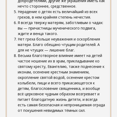
добродетелями, другие же украшения иметь как
нечто стороннее, средственное.
Нерадение о детях есть величайший из всех
грехов, в нем крайняя степень нечестия.
Я всегда твержу матерям, заботливым о чадах:
вы — причастницы мученического подвига,
ждите и венца такого.
Нет греха больше неуважения и оскорбления
матери. Благо обещано чтущим родителей. А
для не чтущих — лишение благ.
Весьма благотворное влияние имеет на детей
частое ношение их в храм, прикладывание ко
святому кресту, Евангелию, также поднесение к
иконам, осенение крестным знамением,
окропление святой водой, осенение крестом
колыбели, пищи и всего прикасающегося к
детям, благословение священника, и вообще
всё церковное чудным образом возгревает и
питает благодатную жизнь дитяти, и всегда
есть самая безопасная и непроницаемая ограда
от покушения невидимых тёмных сил.