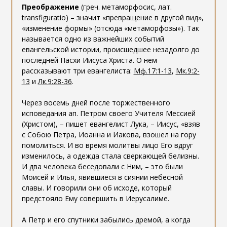
Преображение
(греч. метаморфосис, лат.
transfiguratio) – значит «превращение в другой вид»,
«изменение формы» (отсюда «метаморфозы»). Так
называется одно из важнейших событий
евангельской истории, происшедшее незадолго до
последней Пасхи Иисуса Христа. О нем
рассказывают три евангелиста:
Мф.17:1-13
,
Мк.9:2-
13
и
Лк.9:28-36
.
Через восемь дней после торжественного
исповедания ап. Петром своего Учителя Мессией
(Христом), – пишет евангелист Лука, – Иисус, «взяв
с Собою Петра, Иоанна и Иакова, взошел на гору
помолиться. И во время молитвы лицо Его вдруг
изменилось, а одежда стала сверкающей белизны.
И два человека беседовали с Ним, – это были
Моисей и Илья, явившиеся в сиянии небесной
славы. И говорили они об исходе, который
предстояло Ему совершить в Иерусалиме.
А Петр и его спутники забылись дремой, а когда