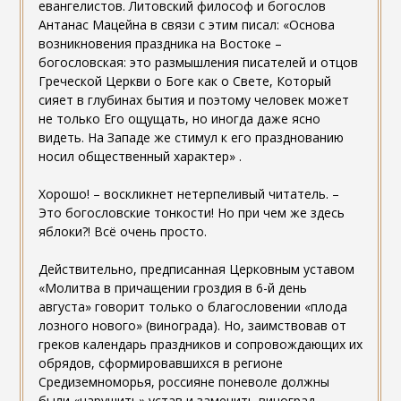
евангелистов. Литовский философ и богослов
Антанас Мацейна в связи с этим писал: «Основа
возникновения праздника на Востоке –
богословская: это размышления писателей и отцов
Греческой Церкви о Боге как о Свете, Который
сияет в глубинах бытия и поэтому человек может
не только Его ощущать, но иногда даже ясно
видеть. На Западе же стимул к его празднованию
носил общественный характер» .
Хорошо! – воскликнет нетерпеливый читатель. –
Это богословские тонкости! Но при чем же здесь
яблоки?! Всё очень просто.
Действительно, предписанная Церковным уставом
«Молитва в причащении гроздия в 6-й день
августа» говорит только о благословении «плода
лозного нового» (винограда). Но, заимствовав от
греков календарь праздников и сопровождающих их
обрядов, сформировавшихся в регионе
Средиземноморья, россияне поневоле должны
были «нарушить» устав и заменить виноград