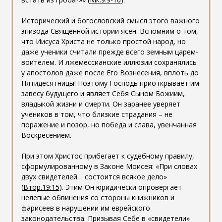
Исторический и богословский смысл этого важного
эпизода Священной истории ясен. Вспомним о том,
что Иисуса Христа не только простой народ, но
даже ученики считали прежде всего земным царем-
воителем. И лжемессианские иллюзии сохранялись
у апостолов даже после Его Вознесения, вплоть до
Пятидесятницы! Поэтому Господь приоткрывает им
завесу будущего и являет Себя Сыном Божиим,
владыкой жизни и смерти. Он заранее уверяет
учеников в том, что близкие страдания – не
поражение и позор, но победа и слава, увенчанная
Воскресением.
При этом Христос прибегает к судебному правилу,
сформулированному в Законе Моисея: «При словах
двух свидетелей… состоится всякое дело»
(
Втор.19:15
). Этим Он юридически опровергает
нелепые обвинения со стороны книжников и
фарисеев в нарушении им еврейского
законодательства. Призывая Себе в «свидетели»