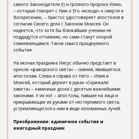
самого Законодателя (!) и грозного пророка Илию,
– которые говорят с Ним о Его «исходе» к смерти и
Воскресению, – Христос удостоверяет апостолов в
согласии Своего дела с Законом Моисея. Он
надеется, что хотя бы ближайшие ученики не
поддадутся отчаянию, но сами станут опорой
сомневающимся. Таков смысл празднуемого
события.
На иконах праздника Иисус обычно предстает в
ореоле «фаворского света» – сияния, явившегося
апостолам. Слева и справа от Него – Илия и
Моисей, который держит в руках «Скрижали
завета» – каменные доски с десятью важнейшими
законами. У их ног – апостолы, павшие на лица и
прикрывающие их руками от нестерпимого света,
устремляющегося к ним в виде изломанных лучей.
Преображение: единичное событие и
ежегодный праздник