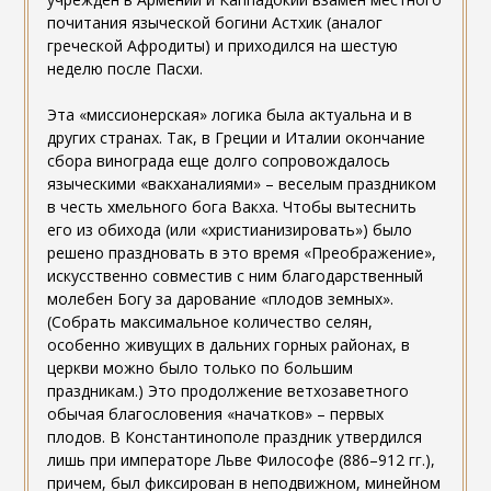
почитания языческой богини Астхик (аналог
греческой Афродиты) и приходился на шестую
неделю после Пасхи.
Эта «миссионерская» логика была актуальна и в
других странах. Так, в Греции и Италии окончание
сбора винограда еще долго сопровождалось
языческими «вакханалиями» – веселым праздником
в честь хмельного бога Вакха. Чтобы вытеснить
его из обихода (или «христианизировать») было
решено праздновать в это время «Преображение»,
искусственно совместив с ним благодарственный
молебен Богу за дарование «плодов земных».
(Собрать максимальное количество селян,
особенно живущих в дальних горных районах, в
церкви можно было только по большим
праздникам.) Это продолжение ветхозаветного
обычая благословения «начатков» – первых
плодов. В Константинополе праздник утвердился
лишь при императоре Льве Философе (886–912 гг.),
причем, был фиксирован в неподвижном, минейном