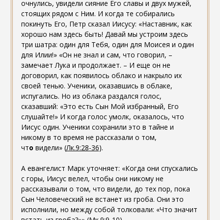
очнулись, увидели сияние Его славы и двух мужей,
стоящих рядом с Ним. И когда те собирались
покинуть Его, Петр сказал Иисусу: «Наставник, как
хорошо нам здесь быть! Давай мы устроим здесь
три шатра: один для Тебя, один для Моисея и один
для Илии!» «Он не знал и сам, что говорил, –
замечает Лука и продолжает. – И еще он не
договорил, как появилось облако и накрыло их
своей тенью. Ученики, оказавшись в облаке,
испугались. Но из облака раздался голос,
сказавший: «Это есть Сын Мой избранный, Его
слушайте!» И когда голос умолк, оказалось, что
Иисус один. Ученики сохранили это в тайне и
никому в то время не рассказали о том,
чт
о
видели» (
Лк.9:28-36
).
А евангелист Марк уточняет: «Когда они спускались
с горы, Иисус велел, чтобы они никому не
рассказывали о том, что видели, до тех пор, пока
Сын Человеческий не встанет из гроба. Они это
исполнили, но между собой толковали: «Что значит
встать из гроба?»» (
Мк.9:9-10
).