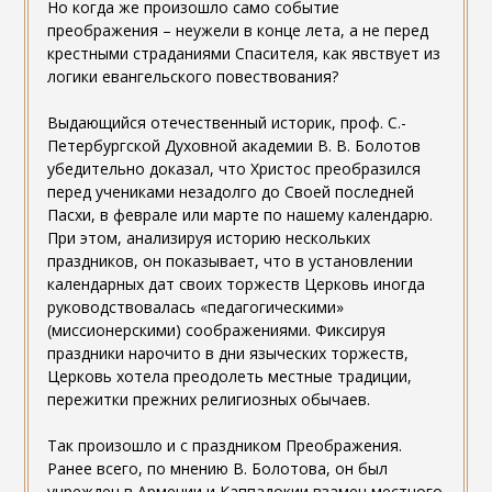
Но когда же произошло само событие
преображения – неужели в конце лета, а не перед
крестными страданиями Спасителя, как явствует из
логики евангельского повествования?
Выдающийся отечественный историк, проф. С.-
Петербургской Духовной академии В. В. Болотов
убедительно доказал, что Христос преобразился
перед учениками незадолго до Своей последней
Пасхи, в феврале или марте по нашему календарю.
При этом, анализируя историю нескольких
праздников, он показывает, что в установлении
календарных дат своих торжеств Церковь иногда
руководствовалась «педагогическими»
(миссионерскими) соображениями. Фиксируя
праздники нарочито в дни языческих торжеств,
Церковь хотела преодолеть местные традиции,
пережитки прежних религиозных обычаев.
Так произошло и с праздником Преображения.
Ранее всего, по мнению В. Болотова, он был
учрежден в Армении и Каппадокии взамен местного