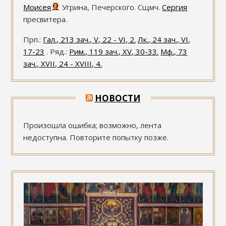
Моисея
Угрина, Печерского. Сщмч.
Сергия
пресвитера.
Прп.:
Гал., 213 зач., V, 22 - VI, 2.
Лк., 24 зач., VI,
17-23
. Ряд.:
Рим., 119 зач., XV, 30-33.
Мф., 73
зач., XVII, 24 - XVIII, 4.
НОВОСТИ
Произошла ошибка; возможно, лента
недоступна. Повторите попытку позже.