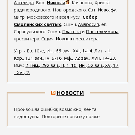
Ангеляра
. Блж.
Николая
Кочанова, Христа
ради юродивого, Новгородского. Свт.
Иоасафа
,
митр. Московского и всея Руси.
Собор
Смоленских святых
.
Сщмч.
Амвросия
, еп.
Сарапульского. Сщмч.
Платона
и
Пантелеимона
пресвитера. Сщмч.
Иоанна
пресвитера.
Утр. - Ев. 10-е,
Ин., 66 зач., XXI, 1-14.
Лит. -
1
Кор., 131 зач., IV, 9-16.
Мф., 72 зач., XVII, 14-23.
Вмч.:
2 Тим., 292 зач., II, 1-10.
Ин., 52 зач., XV, 17
- XVI, 2.
НОВОСТИ
Произошла ошибка; возможно, лента
недоступна. Повторите попытку позже.