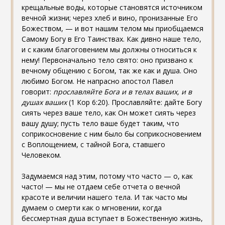
крещальные воды, которые становятся источником
вечной жизни; через хлеб и вино, пронизанные Его
Божеством, — и вот нашим телом мы приобщаемся
Самому Богу в Его Таинствах. Как дивно наше тело,
и с каким благоговением мы должны относиться к
нему! Первоначально тело свято: оно призвано к
вечному общению с Богом, так же как и душа. Оно
любимо Богом. Не напрасно апостол Павел
говорит:
прославляйте Бога и в телах ваших, и в
душах ваших
(1 Кор 6:20). Прославляйте: дайте Богу
сиять через ваше тело, как Он может сиять через
вашу душу; пусть тело ваше будет таким, что
соприкосновение с ним было бы соприкосновением
с Воплощением, с тайной Бога, ставшего
Человеком.
Задумаемся над этим, потому что часто — о, как
часто! — мы не отдаем себе отчета о вечной
красоте и величии нашего тела. И так часто мы
думаем о смерти как о мгновении, когда
бессмертная душа вступает в Божественную жизнь,