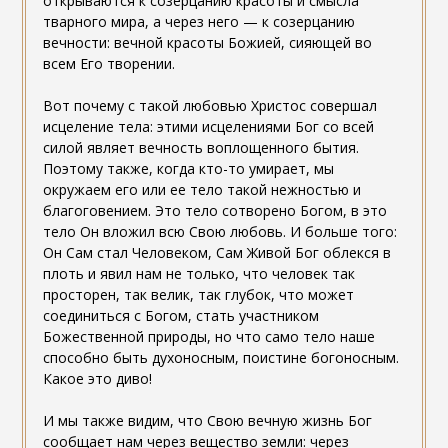
открываются к созерцанию красоты и смысла
тварного мира, а через него — к созерцанию
вечности: вечной красоты Божией, сияющей во
всем Его творении.
Вот почему с такой любовью Христос совершал
исцеление тела: этими исцелениями Бог со всей
силой являет вечность воплощенного бытия.
Поэтому также, когда кто-то умирает, мы
окружаем его или ее тело такой нежностью и
благоговением. Это тело сотворено Богом, в это
тело Он вложил всю Свою любовь. И больше того:
Он Сам стал Человеком, Сам Живой Бог облекся в
плоть и явил нам не только, что человек так
просторен, так велик, так глубок, что может
соединиться с Богом, стать участником
Божественной природы, но что само тело наше
способно быть духоносным, поистине богоносным.
Какое это диво!
И мы также видим, что Свою вечную жизнь Бог
сообщает нам через вещество земли: через