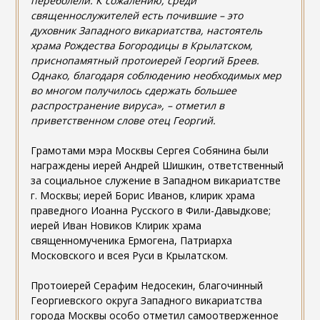
переболели. К сожалению, среди
священнослужителей есть почившие – это
духовник Западного викариатства, настоятель
храма Рождества Богородицы в Крылатском,
приснопамятный протоиерей Георгий Бреев.
Однако, благодаря соблюдению необходимых мер
во многом получилось сдержать большее
распространение вируса», – отметил в
приветственном слове отец Георгий.
Грамотами мэра Москвы Сергея Собянина были
награждены иерей Андрей Шишкин, ответственный
за социальное служение в Западном викариатстве
г. Москвы; иерей Борис Иванов, клирик храма
праведного Иоанна Русского в Фили-Давыдкове;
иерей Иван Новиков Клирик храма
священномученика Ермогена, Патриарха
Московского и всея Руси в Крылатском.
Протоиерей Серафим Недосекин, благочинный
Георгиевского округа Западного викариатства
города Москвы особо отметил самоотверженное