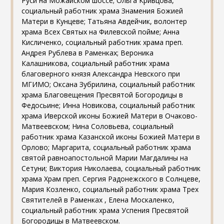
Руси на Можайском шоссе; Ольга Кривцова,
социальный работник храма Знамения Божией
Матери в Кунцеве; Татьяна Авдейчик, волонтер
храма Всех Святых на Филевской пойме; Анна
Кисличенко, социальный работник храма преп.
Андрея Рублева в Раменках; Вероника
Калашникова, социальный работник храма
благоверного князя Александра Невского при
МГИМО; Оксана Зубрилина, социальный работник
храма Благовещения Пресвятой Богородицы в
Федосьине; Инна Новикова, социальный работник
храма Иверской иконы Божией Матери в Очаково-
Матвеевском; Нина Соловьева, социальный
работник храма Казанской иконы Божией Матери в
Орлово; Маргарита, социальный работник храма
святой равноапостольной Марии Магдалины на
Сетуни; Виктория Николаева, социальный работник
храма Храм преп. Сергия Радонежского в Солнцеве,
Мария Козленко, социальный работник храма Трех
Святителей в Раменках , Елена Москаленко,
социальный работник храма Успения Пресвятой
Богородицы в Матвеевском.