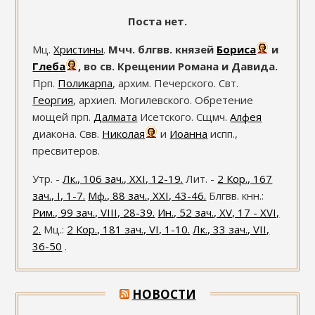
Поста нет.
Мц.
Христины
.
Мчч. блгвв. князей
Бориса
и
Глеба
, во св. Крещении Романа и Давида.
Прп.
Поликарпа
, архим. Печерского. Свт.
Георгия
, архиеп. Могилевского. Обретение
мощей прп.
Далмата
Исетского. Сщмч.
Алфея
диакона. Свв.
Николая
и
Иоанна
испп.,
пресвитеров.
Утр. -
Лк., 106 зач., XXI, 12-19.
Лит. -
2 Кор., 167
зач., I, 1-7.
Мф., 88 зач., XXI, 43-46.
Блгвв. кнн.:
Рим., 99 зач., VIII, 28-39.
Ин., 52 зач., XV, 17 - XVI,
2.
Мц.:
2 Кор., 181 зач., VI, 1-10.
Лк., 33 зач., VII,
36-50
.
НОВОСТИ