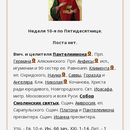
Неделя 10-я по Пятидесятнице.
Поста нет.
Вмч. и целителя
Пантелеимона
.
Прп.
Германа
Аляскинского. Прп.
Анфисы
исп.,
игумении и 90 сестер ее. Равноапп.
Климента
,
еп. Охридского,
Наума
,
Саввы
,
Горазда
и
Ангеляра
. Блж.
Николая
Кочанова, Христа
ради юродивого, Новгородского. Свт.
Иоасафа
,
митр. Московского и всея Руси.
Собор
Смоленских святых
.
Сщмч.
Амвросия
, еп.
Сарапульского. Сщмч.
Платона
и
Пантелеимона
пресвитера. Сщмч.
Иоанна
пресвитера.
Утр. - Ев. 10-е,
Ин., 66 зач., XXI, 1-14.
Лит. -
1