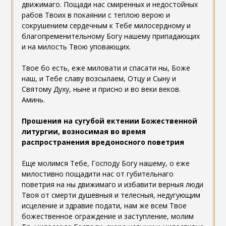
движимаго. Пощади нас смиренных и недостойных
рабов Твоих в покаянии с теплою верою и
сокрушением сердечным к Тебе милосердному и
благопременительному Богу нашему припадающих
и на милость Твою уповающих.
Твое бо есть, еже миловати и спасати ны, Боже
наш, и Тебе славу возсылаем, Отцу и Сыну и
Святому Духу, ныне и присно и во веки веков.
Аминь.
Прошения на сугубой ектении Божественной
литургии, возносимая во время
распространения вредоносного поветрия
Еще молимся Тебе, Господу Богу нашему, о еже
милостивно пощадити нас от губительнаго
поветрия на ны движимаго и избавити верныя люди
Твоя от смерти душевныя и телесныя, недугующим
исцеление и здравие подати, нам же всем Твое
божественное ограждение и заступление, молим