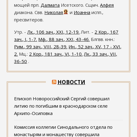
мощей прп.
Далмата
Исетского. Сщмч.
Алфея
диакона. Свв.
Николая
и
Иоанна
испп.,
пресвитеров.
Утр. -
Лк., 106 зач., XXI, 12-19.
Лит. -
2 Кор., 167
зач., I, 1-7.
Мф., 88 зач., XXI, 43-46.
Блгвв. кнн.:
Рим., 99 зач., VIII, 28-39.
Ин., 52 зач., XV, 17 - XVI,
2.
Мц.:
2 Кор., 181 зач., VI, 1-10.
Лк., 33 зач., VII,
36-50
.
НОВОСТИ
Епископ Новороссийский Сергий совершил
литию по погибшим в краснодарском селе
Архипо-Осиповка
Комиссия коллегии Синодального отдела по
монастырям и монашеству совершила