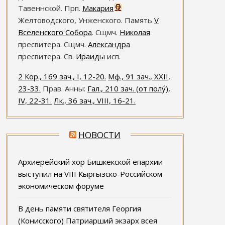
Тавеннской. Прп.
Макария
Желтоводского, Унженского. Память
V
Вселенского Собора
. Сщмч.
Николая
пресвитера. Сщмч.
Александра
пресвитера. Св.
Ираиды
исп.
2 Кор., 169 зач., I, 12-20.
Мф., 91 зач., XXII,
23-33.
Прав. Анны:
Гал., 210 зач. (от полу́),
IV, 22-31.
Лк., 36 зач., VIII, 16-21.
НОВОСТИ
Архиерейский хор Бишкекской епархии
выступил на VIII Кыргызско-Российском
экономическом форуме
В день памяти святителя Георгия
(Конисского) Патриарший экзарх всея