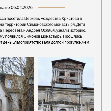
овано
06.04.2026
ласса посетила Церковь Рождества Христова в
 на территории Симоновского монастыря. Дети
 Пересвета и Андрея Ослябя, узнали историю,
кому появился Симонов монастырь. Прошлись
от день благоприятствовала долгой прогулке, чем