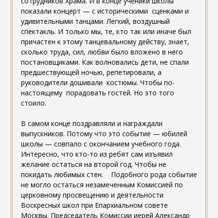
сотрудников Храма. И в конце ученики школы
показали концерт — с историческими сценками и
удивительными танцами. Легкий, воздушный
спектакль. И только мы, те, кто так или иначе был
причастен к этому танцевальному действу, знает,
сколько труда, сил, любви было вложено в него
постановщиками. Как волновались дети, не спали
предшествующей ночью, репетировали, а
руководители дошивали костюмы. Чтобы по-
настоящему порадовать гостей. Но это того
стоило.
В самом конце поздравляли и награждали
выпускников. Потому что это событие — юбилей
школы — совпало с окончанием учебного года.
Интересно, что кто-то из ребят сам изъявил
желание остаться на второй год. Чтобы не
покидать любимых стен. Подобного рода событие
не могло остаться незамеченным Комиссией по
церковному просвещению и деятельности
Воскресных школ при Епархиальном совете
Москвы. Председатель Комиссии иерей Александр