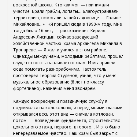
воскресной школы. Кто как мог — принимали
участие. Брали грабли, лопаты… Благоустраивали
территорию, помогали нашей садовнице — Галине
Михайловне…» «Я пришёл сюда в 1990-м году. Мне
тогда было 16 лет, — рассказывает Кирилл
Андреевич Лисицын, сейчас заведующий
хозяйственной частью храма Архангела Михаила в
Тропареве. — Я жил и учился в этом районе.
Однажды между нами, молодыми ребятами, прошёл
слух, что восстанавливается храм. И мы пришли
сюда помогать разнорабочими. Настоятель,
протоиерей Георгий Студенов, узнав, что у меня
музыкальное образование (8 лет по классу
фортепиано), назначил меня звонарём.
Каждую воскресную и праздничную службу я
поднимался на колокольню, и перед моими глазами
открывался весь этот вид — сначала котлован,
потом — возведение фундамента, строительство
цокольного этажа, первого, второго… И это было
непередаваемое чувство. Наш храм был закрыт с