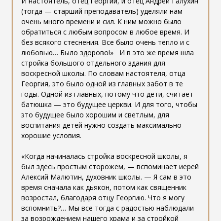
И настоятель, отец Георгий, и отец Андрей Галухин
(тогда — старший преподаватель) уделяли нам
очень много времени и сил. К ним можно было
обратиться с любым вопросом в любое время. И
без всякого стеснения. Все было очень тепло и с
любовью… Было здорово!» И в это же время шла
стройка большого отдельного здания для
воскресной школы. По словам настоятеля, отца
Георгия, это было одной из главных забот в те
годы. Одной из главных, потому что дети, считает
батюшка — это будущее церкви. И для того, чтобы
это будущее было хорошим и светлым, для
воспитания детей нужно создать максимально
хорошие условия.
«Когда начиналась стройка воскресной школы, я
был здесь простым сторожем, — вспоминает иерей
Алексий Малютин, духовник школы. — Я сам в это
время сначала как дьякон, потом как священник
возростал, благодаря отцу Георгию. Что я могу
вспомнить?… Мы все тогда с радостью наблюдали
за возрождением нашего храма и за стройкой