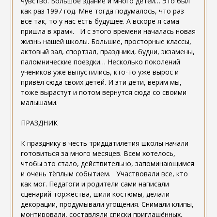
чувство. Большое здание и много детей… Это был
как раз 1997 год. Мне тогда подумалось, что раз
все так, то у нас есть будущее. А вскоре я сама
пришла в храм». И с этого времени началась новая
жизнь нашей школы. Большие, просторные классы,
актовый зал, спортзал, праздники, будни, экзамены,
паломнические поездки… Несколько поколений
учеников уже выпустились, кто-то уже вырос и
привёл сюда своих детей. И эти дети, верим мы,
тоже вырастут и потом вернутся сюда со своими
малышами.
ПРАЗДНИК
К празднику в честь тридцатилетия школы начали
готовиться за много месяцев. Всем хотелось,
чтобы это стало, действительно, запоминающимся
и очень тёплым событием. Участвовали все, кто
как мог. Педагоги и родители сами написали
сценарий торжества, шили костюмы, делали
декорации, продумывали угощения. Снимали клипы,
монтировали, составляли списки приглашённых.