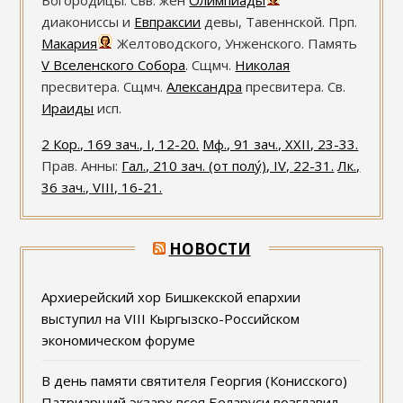
Богородицы. Свв. жен
Олимпиады
диакониссы и
Евпраксии
девы, Тавеннской. Прп.
Макария
Желтоводского, Унженского. Память
V Вселенского Собора
. Сщмч.
Николая
пресвитера. Сщмч.
Александра
пресвитера. Св.
Ираиды
исп.
2 Кор., 169 зач., I, 12-20.
Мф., 91 зач., XXII, 23-33.
Прав. Анны:
Гал., 210 зач. (от полу́), IV, 22-31.
Лк.,
36 зач., VIII, 16-21.
НОВОСТИ
Архиерейский хор Бишкекской епархии
выступил на VIII Кыргызско-Российском
экономическом форуме
В день памяти святителя Георгия (Конисского)
Патриарший экзарх всея Беларуси возглавил