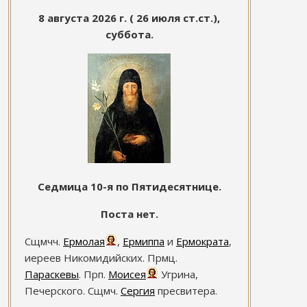
8 августа 2026 г. ( 26 июля ст.ст.),
суббота.
Седмица 10-я по Пятидесятнице.
Поста нет.
Сщмчч.
Ермолая
,
Ермиппа
и
Ермократа
,
иереев Никомидийских. Прмц.
Параскевы
. Прп.
Моисея
Угрина,
Печерского. Сщмч.
Сергия
пресвитера.