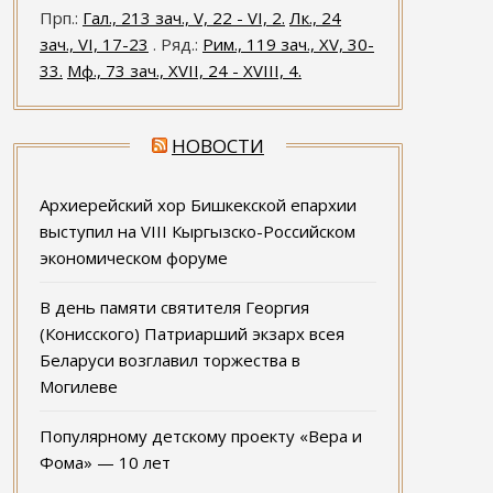
Прп.:
Гал., 213 зач., V, 22 - VI, 2.
Лк., 24
зач., VI, 17-23
. Ряд.:
Рим., 119 зач., XV, 30-
33.
Мф., 73 зач., XVII, 24 - XVIII, 4.
НОВОСТИ
Архиерейский хор Бишкекской епархии
выступил на VIII Кыргызско-Российском
экономическом форуме
В день памяти святителя Георгия
(Конисского) Патриарший экзарх всея
Беларуси возглавил торжества в
Могилеве
Популярному детскому проекту «Вера и
Фома» — 10 лет