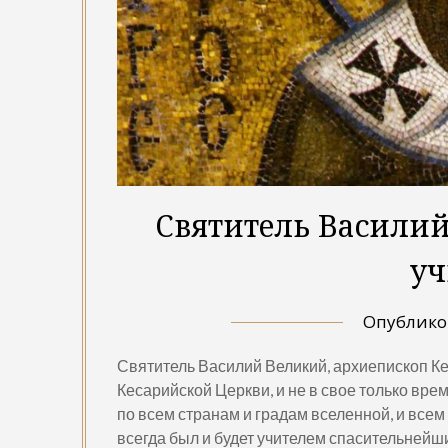
Святитель Василий
уч
Опублик
Святитель Василий Великий, архиепископ К
Кесарийской Церкви, и не в свое только вре
по всем странам и градам вселенной, и всем
всегда был и будет учителем спасительнейши