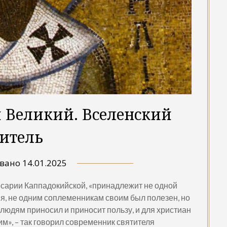
 Великий. Вселенский
итель
овано
14.01.2025
есарии Каппадокийской, «принадлежит не одной
мя, не одним соплеменникам своим был полезен, но
 людям приносил и приносит пользу, и для христиан
м», – так говорил современник святителя