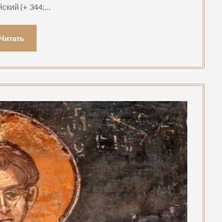
ский (+ 344;…
Читать