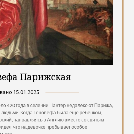
вефа Парижская
овано
15.01.2025
о 420 года в селении Нантер недалеко от Парижа,
 людьми. Когда Геновефа была еще ребенком,
рский, направляясь в Англию вместе со святым
видел, что на девочке пребывает особое
м, что…