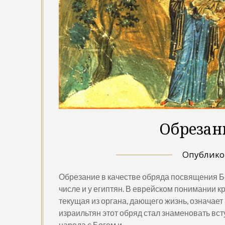
Обрезан
Опублик
Обрезание в качестве обряда посвящения Б
числе и у египтян. В еврейском понимании кр
текущая из органа, дающего жизнь, означает
израильтян этот обряд стал знаменовать вс
народа с Богом и…