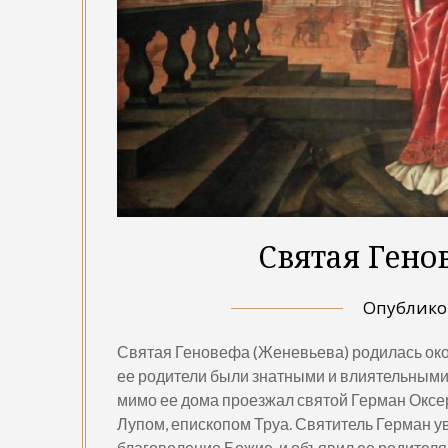
Святая Гено
Опублик
Святая Геновефа (Женевьева) родилась окол
ее родители были знатными и влиятельными
мимо ее дома проезжал святой Герман Оксе
Лупом, епископом Труа. Святитель Герман у
благоволение Божие, и объявил ее родителя