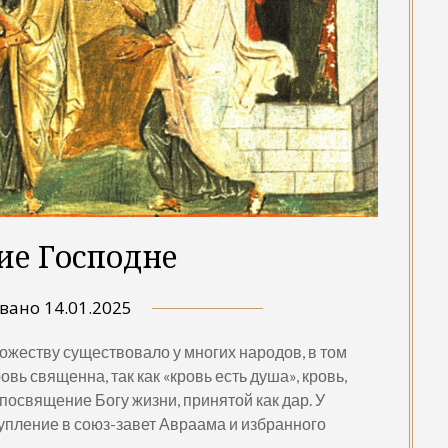
ие Господне
овано
14.01.2025
ожеству существовало у многих народов, в том
овь священна, так как «кровь есть душа», кровь,
 посвящение Богу жизни, принятой как дар. У
тупление в союз-завет Авраама и избранного