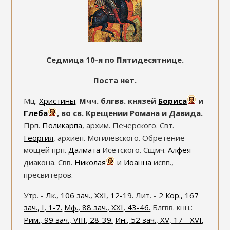
Седмица 10-я по Пятидесятнице.
Поста нет.
Мц.
Христины
.
Мчч. блгвв. князей
Бориса
и
Глеба
, во св. Крещении Романа и Давида.
Прп.
Поликарпа
, архим. Печерского. Свт.
Георгия
, архиеп. Могилевского. Обретение
мощей прп.
Далмата
Исетского. Сщмч.
Алфея
диакона. Свв.
Николая
и
Иоанна
испп.,
пресвитеров.
Утр. -
Лк., 106 зач., XXI, 12-19.
Лит. -
2 Кор., 167
зач., I, 1-7.
Мф., 88 зач., XXI, 43-46.
Блгвв. кнн.:
Рим., 99 зач., VIII, 28-39.
Ин., 52 зач., XV, 17 - XVI,