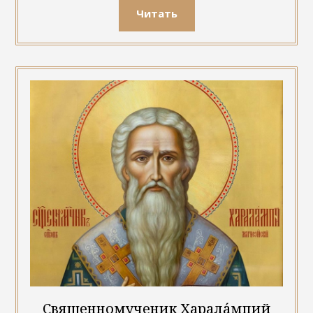
Читать
Священномученик Харала́мпий