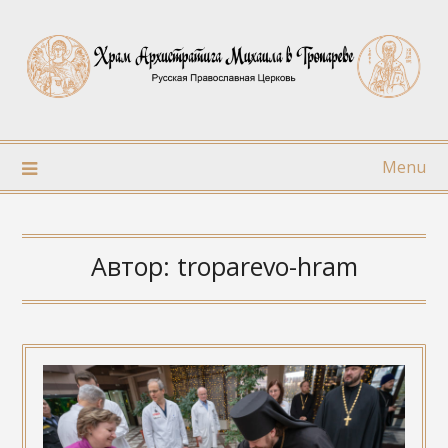
Skip
to
content
Menu
Автор:
troparevo-hram