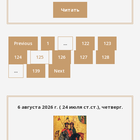
Читать
Previous
1
…
122
123
124
125
126
127
128
…
139
Next
6 августа 2026 г. ( 24 июля ст.ст.), четверг.