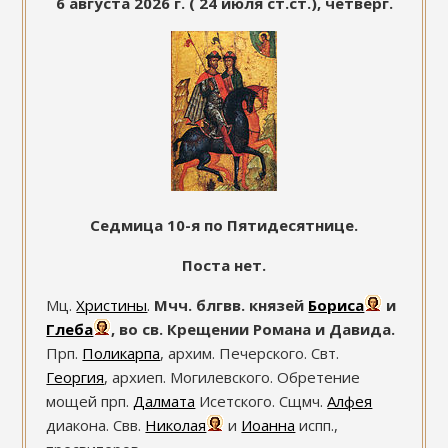
6 августа 2026 г. ( 24 июля ст.ст.), четверг.
Седмица 10-я по Пятидесятнице.
Поста нет.
Мц.
Христины
.
Мчч. блгвв. князей
Бориса
и
Глеба
, во св. Крещении Романа и Давида.
Прп.
Поликарпа
, архим. Печерского. Свт.
Георгия
, архиеп. Могилевского. Обретение
мощей прп.
Далмата
Исетского. Сщмч.
Алфея
диакона. Свв.
Николая
и
Иоанна
испп.,