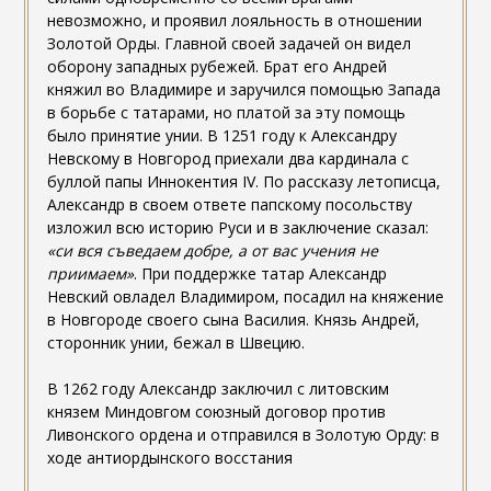
невозможно, и проявил лояльность в отношении
Золотой Орды. Главной своей задачей он видел
оборону западных рубежей. Брат его Андрей
княжил во Владимире и заручился помощью Запада
в борьбе с татарами, но платой за эту помощь
было принятие унии. В 1251 году к Александру
Невскому в Новгород приехали два кардинала с
буллой папы Иннокентия IV. По рассказу летописца,
Александр в своем ответе папскому посольству
изложил всю историю Руси и в заключение сказал:
«си вся съведаем добре, а от вас учения
не
приимаем»
. При поддержке татар Александр
Невский овладел Владимиром, посадил на княжение
в Новгороде своего сына Василия. Князь Андрей,
сторонник унии, бежал в Швецию.
В 1262 году Александр заключил с литовским
князем Миндовгом союзный договор против
Ливонского ордена и отправился в Золотую Орду: в
ходе антиордынского восстания