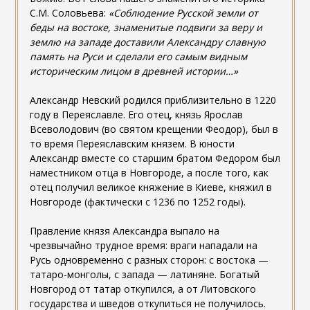
С.М. Соловьева:
«Соблюдение Русской земли от
беды на востоке, знаменитые подвиги за
веру и
землю на западе доставили Александру славную
память на Руси и сделали его самым
видным
историческим лицом в древней истории…»
Александр Невский родился приблизительно в 1220
году в Переяславле. Его отец, князь Ярослав
Всеволодович (во святом крещении Феодор), был в
то время Переяславским князем. В юности
Александр вместе со старшим братом Федором был
наместником отца в Новгороде, а после того, как
отец получил великое княжение в Киеве, княжил в
Новгороде (фактически с 1236 по 1252 годы).
Правление князя Александра выпало на
чрезвычайно трудное время: враги нападали на
Русь одновременно с разных сторон: с востока —
татаро-монголы, с запада — латиняне. Богатый
Новгород от татар откупился, а от Литовского
государства и шведов откупиться не получилось.