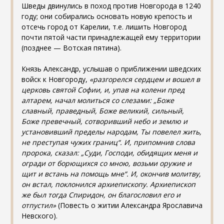
Шведы двинулись в поход против Новгорода в 1240
году; они собирались основать новую крепость и
отсечь город от Карелии, т.е. лишить Новгород
почти пятой части принадлежащей ему территории
(позднее — Вотская пятина).
Князь Александр, услышав о приближении шведских
войск к Новгороду,
«разгорелся сердцем и вошел в
церковь святой Софии, и, упав на колени пред
алтарем, начал молиться со слезами: „Боже
славный, праведный, Боже великий, сильный,
Боже превечный, сотворивший небо и землю и
установивший пределы народам, Ты повелел жить,
не преступая чужих границ“. И, припомнив слова
пророка, сказал: „Суди, Господи, обидящих меня и
огради от борющихся со мною, возьми оружие и
щит и встань на помощь мне“. И, окончив молитву,
он встал,
поклонился архиепископу. Архиепископ
же был тогда Спиридон, он благословил его и
отпустил»
(Повесть о житии Александра Ярославича
Невского).