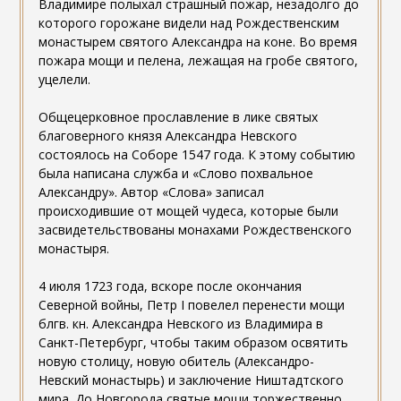
Владимире полыхал страшный пожар, незадолго до
которого горожане видели над Рождественским
монастырем святого Александра на коне. Во время
пожара мощи и пелена, лежащая на гробе святого,
уцелели.
Общецерковное прославление в лике святых
благоверного князя Александра Невского
состоялось на Соборе 1547 года. К этому событию
была написана служба и «Слово похвальное
Александру». Автор «Слова» записал
происходившие от мощей чудеса, которые были
засвидетельствованы монахами Рождественского
монастыря.
4 июля 1723 года, вскоре после окончания
Северной войны, Петр I повелел перенести мощи
блгв. кн. Александра Невского из Владимира в
Санкт-Петербург, чтобы таким образом освятить
новую столицу, новую обитель (Александро-
Невский монастырь) и заключение Ништадтского
мира. До Новгорода святые мощи торжественно