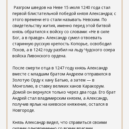
Разгром шведов на Неве 15 июля 1240 года стал
первой блистательной победой князя Александра; с
этого времени его стали называть Невским. По
свидетельству жития, именно перед этой битвой
князь обратился к войску со словами: «Не в силе
Бог, а в правде». Александр сумел отвоевать
старинную русскую крепость Копорье, освободил
Псков, а в 1242 году разбил на льду Чудского озера
войска Ливонского ордена.
После смерти отца в 1247 году князь Александр
вместе с младшим братом Андреем отправился в
Золотую Орду к хану Батыю, а затем — в
Монголию, в ставку великих ханов Каракорум.
Домой он вернулся только через два года. Его брат
Андрей стал владимирским князем, а Александр,
получив ярлык на киевское княжение, остался в
Новгороде.
Князь Александр видел, что справиться своими
силами одновременно со всеми врагами