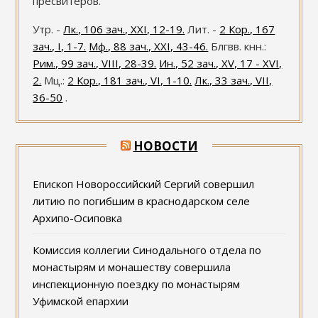
пресвитеров.
Утр. -
Лк., 106 зач., XXI, 12-19.
Лит. -
2 Кор., 167
зач., I, 1-7.
Мф., 88 зач., XXI, 43-46.
Блгвв. кнн.:
Рим., 99 зач., VIII, 28-39.
Ин., 52 зач., XV, 17 - XVI,
2.
Мц.:
2 Кор., 181 зач., VI, 1-10.
Лк., 33 зач., VII,
36-50
.
НОВОСТИ
Епископ Новороссийский Сергий совершил
литию по погибшим в краснодарском селе
Архипо-Осиповка
Комиссия коллегии Синодального отдела по
монастырям и монашеству совершила
инспекционную поездку по монастырям
Уфимской епархии