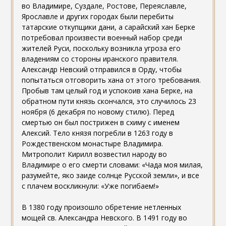
во Владимире, Суздале, Ростове, Переяславле,
Ярославле и других городах были перебиты
татарские откупщики дани, а сарайский хан Берке
потребовал произвести военный набор среди
жителей Руси, поскольку возникла угроза его
владениям со стороны иранского правителя.
Александр Невский отправился в Орду, чтобы
попытаться отговорить хана от этого требования.
Пробыв там целый год и успокоив хана Берке, на
обратном пути князь скончался, это случилось 23
ноября (6 декабря по новому стилю). Перед
смертью он был пострижен в схиму с именем
Алексий. Тело князя погребли в 1263 году в
Рождественском монастыре Владимира.
Митрополит Кирилл возвестил народу во
Владимире о его смерти словами: «Чада моя милая,
разумейте, яко заиде солнце Русской земли», и все
с плачем воскликнули: «Уже погибаем!»
В 1380 году произошло обретение нетленных
мощей св. Александра Невского. В 1491 году во