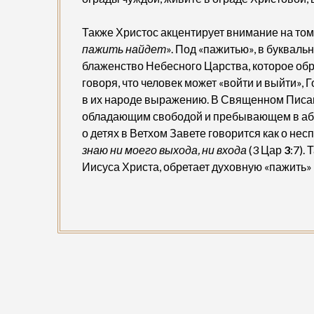
Также Христос акцентирует внимание на том,
пажить найдет
». Под «пажитью», в буквал
блаженство Небесного Царства, которое обр
говоря, что человек может «войти и выйти»,
в их народе выражению. В Священном Писании
обладающим свободой и пребывающем в абс
о детях в Ветхом Завете говорится как о не
знаю ни моего выхода, ни входа
(3 Цар
3
:7).
Иисуса Христа, обретает духовную «пажить» 