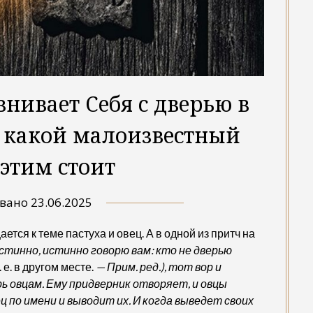
нивает Себя с дверью в
т какой малоизвестный
 этим стоит
овано
23.06.2025
тся к теме пастуха и овец. А в одной из притч на
стинно, истинно говорю вам: кто не дверью
. е. в другом месте.
— Прим. ред.),
тот вор и
ь овцам. Ему придверник отворяет, и овцы
ец по имени и выводит их. И когда выведет своих