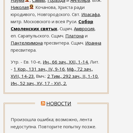
Наума
,
Саввы
,
Горазда
и
Ангеляра
. Блж.
Николая
Кочанова, Христа ради
юродивого, Новгородского. Свт.
Иоасафа
,
митр. Московского и всея Руси.
Собор
Смоленских святых
.
Сщмч.
Амвросия
,
еп. Сарапульского. Сщмч.
Платона
и
Пантелеимона
пресвитера. Сщмч.
Иоанна
пресвитера.
Утр. - Ев. 10-е,
Ин., 66 зач., XXI, 1-14.
Лит.
-
1 Кор., 131 зач., IV, 9-16.
Мф., 72 зач.,
XVII, 14-23.
Вмч.:
2 Тим., 292 зач., II, 1-10.
Ин., 52 зач., XV, 17 - XVI, 2.
НОВОСТИ
Произошла ошибка; возможно, лента
недоступна. Повторите попытку позже.