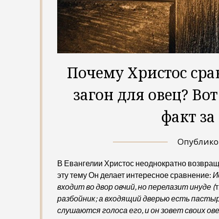
Почему Христос срав
загон для овец? Во
факт за
Опублик
В Евангелии Христос неоднократно возвращае
эту тему Он делает интересное сравнение:
И
входит во двор овчий, но перелазит инуде
(
т
разбойник; а входящий дверью есть пастыр
слушаются голоса его, и он зовет своих ов