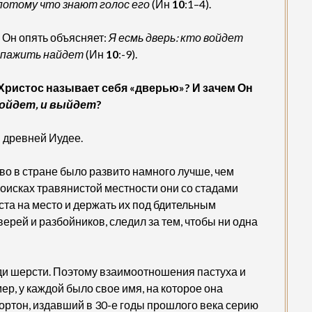
, потому что знают голос его
(Ин
10
:1–4).
, Он опять объясняет:
Я есмь дверь: кто войдет
и пажить найдет
(Ин
10
:-9).
Христос называет себя «дверью»? И зачем Он
войдет, и выйдет
?
в древней Иудее.
во в стране было развито намного лучше, чем
поисках травянистой местности они со стадами
та на место и держать их под бдительным
верей и разбойников, следил за тем, чтобы ни одна
ди шерсти. Поэтому взаимоотношения пастуха и
, у каждой было свое имя, на которое она
ортон, издавший в 30-е годы прошлого века серию