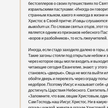
бестселлеров о своих путешествиях по Свят
израильскими пастухами: «Иногда он говорит
странным языком, какого я никогда в жизни 
Христос в Своей притче:
И овцы слушаются г
выводит их
. По словам святых отцов, этот 
является одним из признаков небесного Пас
«воров и разбойников», то есть лжеучителей.
Иногда, если стадо заходило далеко в горы,
Такие загоны стояли под открытым небом и 
через которое овцы могли входить и выходит
читающие сегодня Евангелие, знают: у этого
становясь «дверью». Овца не могла выйти или
обойти дверь и перелезть через ограду поп
недоброе. Поэтому Иисус и называет себя «
достигнуть Царствия Небесного. Святитель 
«Запомните, что вам, овцам Христовым, один
Сам Господь наш Иисус Христос. Ни в какую 
ограды чуждой, живите в ограде Христовой, 