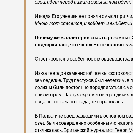
овец, идет перед ними; а овцы за ним идут
И когда Его ученики не поняли смысл притчи
Мною, тот спасется, и войдет, и выйдет, 
Почему же в аллегории «пастырь-овцы» 
подчеркивает, что через Него человек
и 
Ответ кроется в особенностях овцеводства 
Из-за твердой каменистой почвы скотоводст
земледелие. Труд пастухов был нелегким: в 
должны были постоянно передвигаться с мес
присмотром. Пастух охранял овец от диких з
овца не отстала от стада, не поранилась.
В Палестине овец разводили в основном ра
овец были совершенно особенными: например
откликалась. Британский журналист Генри М