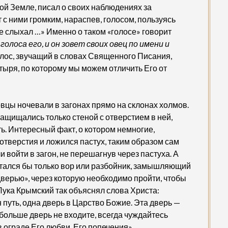
ой Земле, писал о своих наблюдениях за
 с ними громким, нараспев, голосом, пользуясь
не слыхал …» Именно о таком «голосе» говорит
олоса его, и он зовет своих овец по имени и
голос, звучащий в словах Священного Писания,
тыря, по которому мы можем отличить Его от
 овцы ночевали в загонах прямо на склонах холмов.
защищались только стеной с отверстием в ней,
ь. Интересный факт, о котором немногие,
 отверстия и ложился пастух, таким образом сам
 войти в загон, не перешагнув через пастуха. А
ытался бы только вор или разбойник, замышляющий
дверью», через которую необходимо пройти, чтобы
Лука Крымский так объяснял слова Христа:
 путь, одна дверь в Царство Божие. Эта дверь —
больше дверь не входите, всегда чуждайтесь
в ограде Его любви, Его попечения».