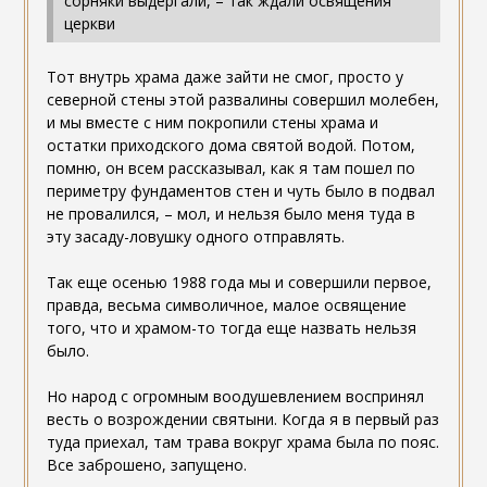
сорняки выдергали, – так ждали освящения
церкви
Тот внутрь храма даже зайти не смог, просто у
северной стены этой развалины совершил молебен,
и мы вместе с ним покропили стены храма и
остатки приходского дома святой водой. Потом,
помню, он всем рассказывал, как я там пошел по
периметру фундаментов стен и чуть было в подвал
не провалился, – мол, и нельзя было меня туда в
эту засаду-ловушку одного отправлять.
Так еще осенью 1988 года мы и совершили первое,
правда, весьма символичное, малое освящение
того, что и храмом-то тогда еще назвать нельзя
было.
Но народ с огромным воодушевлением воспринял
весть о возрождении святыни. Когда я в первый раз
туда приехал, там трава вокруг храма была по пояс.
Все заброшено, запущено.