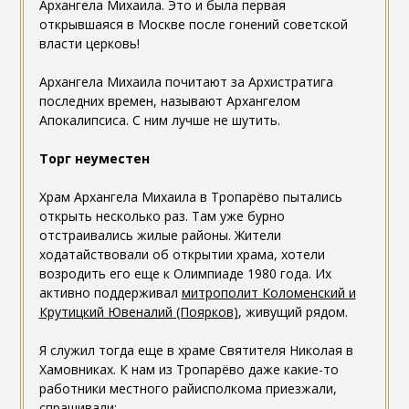
Архангела Михаила. Это и была первая
открывшаяся в Москве после гонений советской
власти церковь!
Архангела Михаила почитают за Архистратига
последних времен, называют Архангелом
Апокалипсиса. С ним лучше не шутить.
Торг неуместен
Храм Архангела Михаила в Тропарёво пытались
открыть несколько раз. Там уже бурно
отстраивались жилые районы. Жители
ходатайствовали об открытии храма, хотели
возродить его еще к Олимпиаде 1980 года. Их
активно поддерживал
митрополит Коломенский и
Крутицкий Ювеналий (Поярков)
, живущий рядом.
Я служил тогда еще в храме Святителя Николая в
Хамовниках. К нам из Тропарёво даже какие-то
работники местного райисполкома приезжали,
спрашивали: