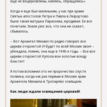
еще не воцерковлены, каялись, обращались».
Когда я еще был маленьким, у нас при храме
Святых апостолов Петра и Павла в Лефортово
была такая матушка Параскева, юродивая. Ее все
почитали. Знали уже: все, что она ни скажет,
сбывалось.
– Вот Архангел Михаил по радио говорил: все
церкви откроются! И будет по всей Москве звон! –
убеждала, помню, она еще в 1940-е годы. – Все-все
церкви откроются! Купола вон золотые всюду
блестят!
Я потом вспомнил это ее пророчество спустя
полвека, когда как раз первым в Москве храм
Архангела Михаила в Тропарёво освящали.
Как люди ждали освящения церквей!