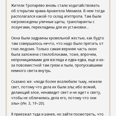
Жители Тропарёво вновь стали ходатайствовать
об открытии храма Архангела Михаила. В нем тогда
располагался какой-то склад агитпропа. Там были
нагромождены уличные щиты, транспаранты с
лозунгами, перекладины для их установки…
Окна были задраены кровельной жестью, как будто
там совершалось нечто, что надо было прятать от
глаз людских. Только самая верхняя часть окон
была заложена стеклоблоками, тоже, впрочем,
непроницаемыми для взгляда и едва-едва, еще и из-
за повсеместной там грязи и пыли, пропускавшими
немного света внутрь.
Сказано же: «люди более возлюбили тьму, нежели
свет, потому что дела их были злы; ибо всякий,
делающий злое, ненавидит свет и не идет к свету,
чтобы не обличились дела его, потому что они
злы» (Ин. 3, 19–20).
Я приезжал туда и ранее, но зайти посмотреть, что