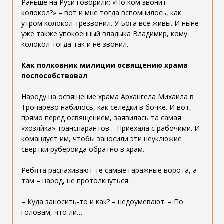
Раньше на Руси говорили: «По ком звонит
колокол?» – вот и мне тогда вспомнилось, как
утром колокол трезвонил. У Бога все живы. И ныне
уже также упокоенный владыка Владимир, кому
колокол тогда так и не звонил.
Как полковник милиции освящению храма
поспособствовал
Народу на освящение храма Архангела Михаила в
Тропарёво набилось, как селедки в бочке. И вот,
прямо перед освящением, заявилась та самая
«хозяйка» транспарантов… Приехала с рабочими. И
командует им, чтобы заносили эти неуклюжие
свертки рубероида обратно в храм.
Ребята распахивают те самые гаражные ворота, а
там – народ, не протолкнуться.
– Куда заносить-то и как? – недоумевают. – По
головам, что ли…