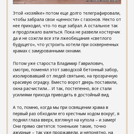
Этой «хозяйке» потом еще долго телеграфировали,
чтобы забрала свои «ценности» с газонов. Некто от
нее приходил, что-то еще забрал. А остальное так
и продолжало валяться. Пока не развели костерчик
да и не сожгли все эти лжеобещания «светлого
будущего», что устроить хотели при оскверненных
храмах с замурованными окнами.
Потом уже староста Владимир Гаврилович,
смотрю, поменял этот заводской бетонный забор,
изолировавший от людей святыню, на прозрачную
красивую оградку. Вместо ворот дверь поставили,
окна расчистили… И так, постепенно, все стали
усилиями прихода приводить в достойный вид.
А то, помню, когда мы при освящении храма в
первый раз обходили его крестным ходом вокруг, я
поднял глаза вверх, взглянул на купола – и замер!
Они прямо светятся: тоненькие такие, точно
ажурные – так уже проржавели, и непонятно, на