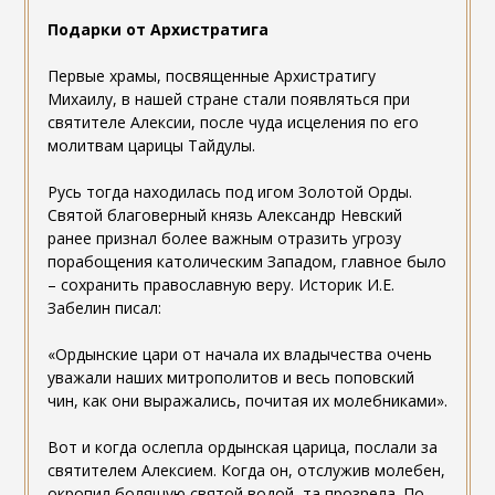
Подарки от Архистратига
Первые храмы, посвященные Архистратигу
Михаилу, в нашей стране стали появляться при
святителе Алексии, после чуда исцеления по его
молитвам царицы Тайдулы.
Русь тогда находилась под игом Золотой Орды.
Святой благоверный князь Александр Невский
ранее признал более важным отразить угрозу
порабощения католическим Западом, главное было
– сохранить православную веру. Историк И.Е.
Забелин писал:
«Ордынские цари от начала их владычества очень
уважали наших митрополитов и весь поповский
чин, как они выражались, почитая их молебниками».
Вот и когда ослепла ордынская царица, послали за
святителем Алексием. Когда он, отслужив молебен,
окропил болящую святой водой, та прозрела. По