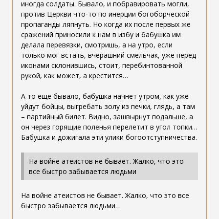
иногда солдаты. Бывало, и побравировать могли,
против Церкви что-то по инерции богоборческой
пропаганды ляпнуть. Но когда их после первых же
сражений приносили к нам в избу и бабушка им
делала перевязки, смотришь, а на утро, если
только мог встать, вчерашний смельчак, уже перед
иконами склонившись, стоит, перебинтованной
рукой, как может, а крестится…
А то еще бывало, бабушка начнет утром, как уже
уйдут бойцы, выгребать золу из печки, глядь, а там
– партийный билет. Видно, зашвырнут подальше, а
он через горящие поленья перелетит в угол топки…
Бабушка и дожигала эти улики богоотступничества.
На войне атеистов не бывает. Жалко, что это
все быстро забывается людьми
На войне атеистов не бывает. Жалко, что это все
быстро забывается людьми…