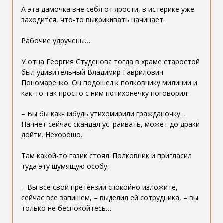
А эта дамочка вне себя от ярости, в истерике уже
заходится, что-то выкрикивать начинает.
Рабочие удручены…
У отца Георгия Студенова тогда в храме старостой
был удивительный Владимир Гаврилович
Пономаренко. Он подошел к полковнику милиции и
как-то так просто с ним потихонечку поговорил:
– Вы бы как-нибудь утихомирили гражданочку…
Начнет сейчас скандал устраивать, может до драки
дойти. Нехорошо.
Там какой-то газик стоял. Полковник и пригласил
туда эту шумящую особу:
– Вы все свои претензии спокойно изложите,
сейчас все запишем, – выделил ей сотрудника, – вы
только не беспокойтесь…