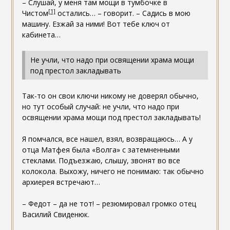
– Слушай, у меня там мощи в тумбочке в
[1]
Чистом
остались… – говорит. – Садись в мою
машину. Езжай за ними! Вот тебе ключ от
кабинета…
Не учли, что надо при освящении храма мощи
под престол закладывать
Так-то он свои ключи никому не доверял обычно,
но тут особый случай: не учли, что надо при
освящении храма мощи под престол закладывать!
Я помчался, все нашел, взял, возвращаюсь… А у
отца Матфея была «Волга» с затемненными
стеклами. Подъезжаю, слышу, звонят во все
колокола. Выхожу, ничего не понимаю: так обычно
архиерея встречают…
– Федот – да не тот! – резюмировал громко отец
Василий Свиденюк.