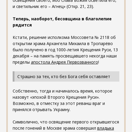
освещения своего, ибо слава Божия осветила его,
и светильник его – Агнец» (Откр. 21, 23).
Теперь, наоборот, бесовщина в благолепие
рядится
Кстати, решение исполкома Моссовета № 2118 об
открытии храма Архангела Михаила в Тропарёво
было получено в год 1000-летия Крещения Руси, 13
декабря – на память просвещавшего некогда наши
пределы
апостола Андрея Первозванного
!
Страшно за тех, кто без Бога себя оставляет
Собственно, тогда и начиналось время, которое
назовут «эпохой Второго Крещения Руси».
Возможно, в отместку за этот реванш враг и
принялся отрывать Украину.
Символично, что освящение первого открывшегося
после гонений в Москве храма совершил
владыка