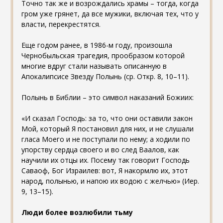
Точно так же и возрождались храмы – тогда, когда
гром уже грянет, да все мужики, включая тех, что у
власти, перекрестятся.
Еще годом ранее, в 1986-м году, произошла
Чернобыльская трагедия, прообразом которой
многие вдруг стали называть описанную в
Апокалипсисе Звезду Полынь (ср. Откр. 8, 10–11).
Полынь в Библии – это символ наказаний Божиих:
«И сказал Господь: за то, что они оставили закон
Мой, который Я постановил для них, и не слушали
гласа Моего и не поступали по нему; а ходили по
упорству сердца своего и во след Ваалов, как
научили их отцы их. Посему так говорит Господь
Саваоф, Бог Израилев: вот, Я накормлю их, этот
народ, полынью, и напою их водою с желчью» (Иер.
9, 13–15).
Люди более возлюбили тьму