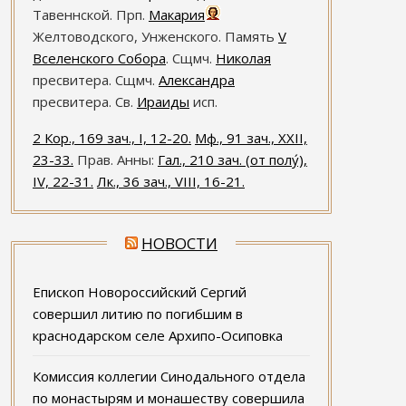
Тавеннской. Прп.
Макария
Желтоводского, Унженского. Память
V
Вселенского Собора
. Сщмч.
Николая
пресвитера. Сщмч.
Александра
пресвитера. Св.
Ираиды
исп.
2 Кор., 169 зач., I, 12-20.
Мф., 91 зач., XXII,
23-33.
Прав. Анны:
Гал., 210 зач. (от полу́),
IV, 22-31.
Лк., 36 зач., VIII, 16-21.
НОВОСТИ
Епископ Новороссийский Сергий
совершил литию по погибшим в
краснодарском селе Архипо-Осиповка
Комиссия коллегии Синодального отдела
по монастырям и монашеству совершила