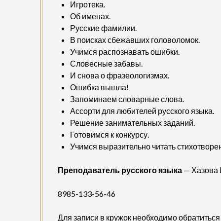
Игротека.
Об именах.
Русские фамилии.
В поисках сбежавших головоломок.
Учимся распознавать ошибки.
Словесные забавы.
И снова о фразеологизмах.
Ошибка вышла!
Запоминаем словарные слова.
Ассорти для любителей русского языка.
Решение занимательных заданий.
Готовимся к конкурсу.
Учимся выразительно читать стихотворе
Преподаватель русского языка
— Хазова
8985-133-56-46
Для записи в кружок необходимо обратиться